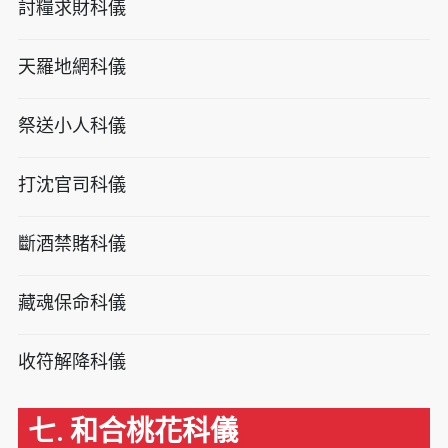
討糧求財科儀
天羅地網科儀
祭送小人科儀
打沈官司科儀
斷酒禁賭科儀
藏魂保命科儀
收符解降科儀
七. 和合桃花科儀