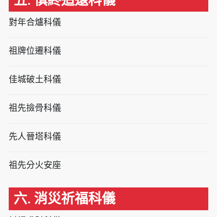
五. 慎終追遠科儀
對年合爐科儀
祖牌位遷科儀
佳城破土科儀
祖先撿骨科儀
先人晉塔科儀
祖先分火安座
六. 消災祈福科儀