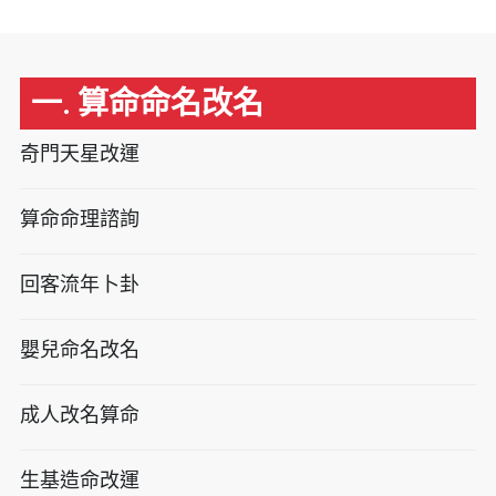
一. 算命命名改名
奇門天星改運
算命命理諮詢
回客流年卜卦
嬰兒命名改名
成人改名算命
生基造命改運