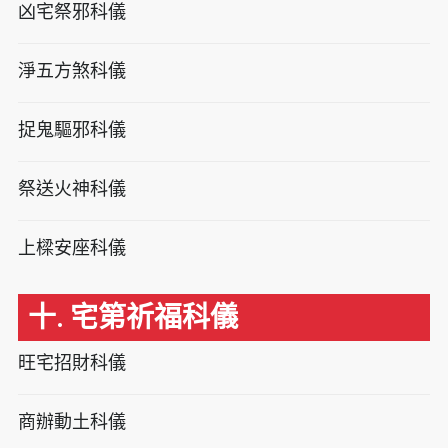
凶宅祭邪科儀
淨五方煞科儀
捉鬼驅邪科儀
祭送火神科儀
上樑安座科儀
十. 宅第祈福科儀
旺宅招財科儀
商辦動土科儀