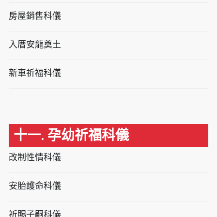
房屋銷售科儀
入厝安龍奠土
新車祈福科儀
十一. 孕幼祈福科儀
改制性情科儀
安胎護命科儀
祈賜子嗣科儀