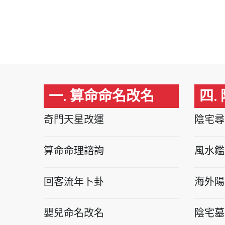
一. 算命命名改名
四.
奇門天星改運
陰宅尋
算命命理諮詢
風水鑑
回客流年卜卦
海外陽
嬰兒命名改名
陰宅墓