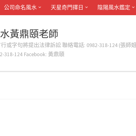
公司命名風水
天星奇門擇日
陰陽風水鑑定
風水黃鼎頤老師
律訴訟 聯絡電話: 0982-318-124 (張師姐) EMAIL: d
-318-124 Facebook: 黃鼎頤