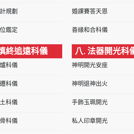
計規劃
婚課賽答天恩
位鑑定
善緣和合科儀
 慎終追遠科儀
八. 法器開光科
爐科儀
神明開光安座
遷科儀
神明退神出火
土科儀
手飾玉珮開光
骨科儀
私人印章開光