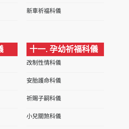
新車祈福科儀
儀
十一. 孕幼祈福科儀
改制性情科儀
安胎護命科儀
祈賜子嗣科儀
小兒關煞科儀