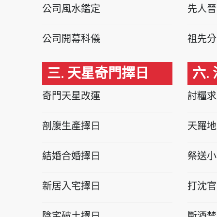
公司風水鑑定
先人晉
公司開幕科儀
祖先分
三. 天星奇門擇日
六.
奇門天星改運
討糧求
剖腹生產擇日
天羅地
結婚合婚擇日
祭送小
新居入宅擇日
打沈官
陰宅破土擇日
斷酒禁