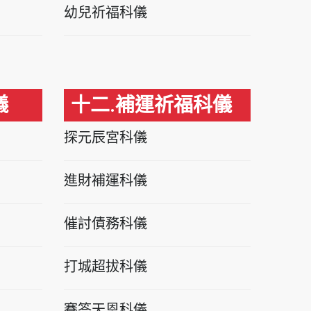
幼兒祈福科儀
儀
十二.補運祈福科儀
探元辰宮科儀
進財補運科儀
催討債務科儀
打城超拔科儀
賽答天恩科儀