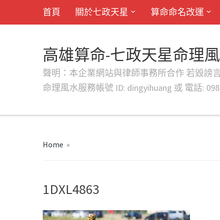
首頁
關於七政天星
算命命名改運
高雄算命-七政天星命理
聲明：本企業網站與律師事務所合作 若毀謗言行或字句將提出法
命理風水服務帳號 ID: dingyihuang 或 電話: 0982
Home
»
1DXL4863