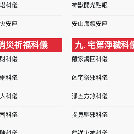
塔科儀
神獸開光點眼
火安座
安山海鎮安座
 消災祈福科儀
九. 宅第淨穢科
財科儀
離家調回科儀
網科儀
凶宅祭邪科儀
人科儀
淨五方煞科儀
司科儀
捉鬼驅邪科儀
賭科儀
祭送火神科儀