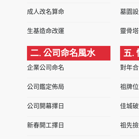
成人改名算命
墓園設
生基造命改運
靈骨塔
二. 公司命名風水
五.
企業公司命名
對年合
公司鑑定佈局
祖牌位
公司開幕擇日
佳城破
新春開工擇日
祖先撿