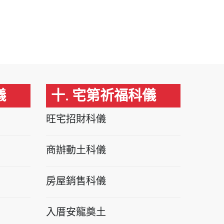
儀
十. 宅第祈福科儀
旺宅招財科儀
商辦動土科儀
房屋銷售科儀
入厝安龍奠土