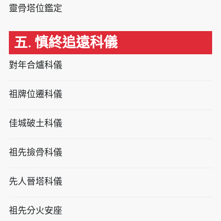
靈骨塔位鑑定
五. 慎終追遠科儀
對年合爐科儀
祖牌位遷科儀
佳城破土科儀
祖先撿骨科儀
先人晉塔科儀
祖先分火安座