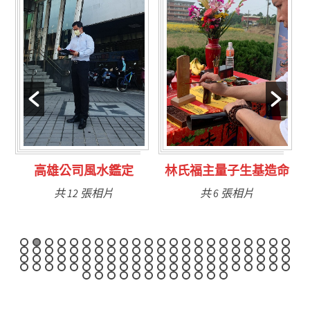
定
林氏福主量子生基造命
台南永康風水鑑定
共 6 張相片
共 9 張相片