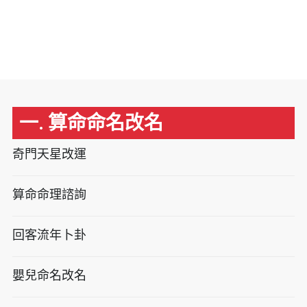
一. 算命命名改名
奇門天星改運
算命命理諮詢
回客流年卜卦
嬰兒命名改名