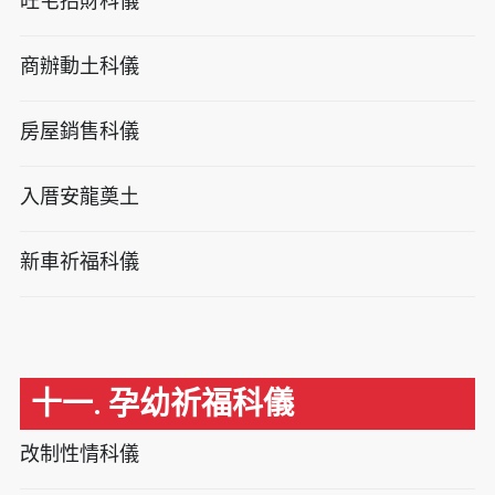
旺宅招財科儀
商辦動土科儀
房屋銷售科儀
入厝安龍奠土
新車祈福科儀
十一. 孕幼祈福科儀
改制性情科儀