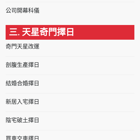
公司開幕科儀
三. 天星奇門擇日
奇門天星改運
剖腹生產擇日
結婚合婚擇日
新居入宅擇日
陰宅破土擇日
買車交車擇日