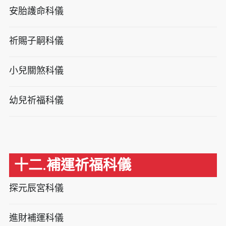
安胎護命科儀
祈賜子嗣科儀
小兒關煞科儀
幼兒祈福科儀
十二.補運祈福科儀
探元辰宮科儀
進財補運科儀