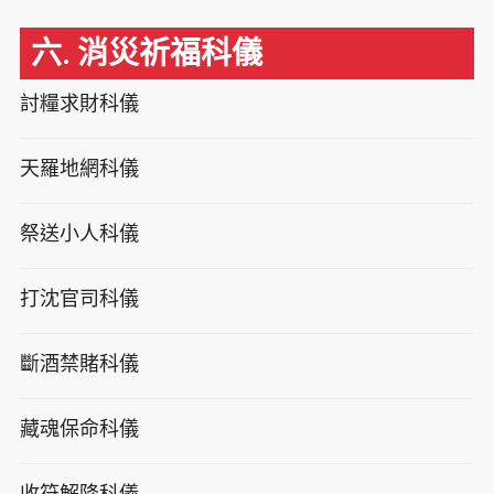
六. 消災祈福科儀
討糧求財科儀
天羅地網科儀
祭送小人科儀
打沈官司科儀
斷酒禁賭科儀
藏魂保命科儀
收符解降科儀