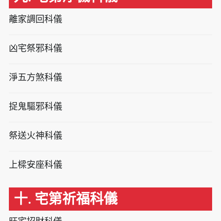
離家調回科儀
凶宅祭邪科儀
淨五方煞科儀
捉鬼驅邪科儀
祭送火神科儀
上樑安座科儀
十. 宅第祈福科儀