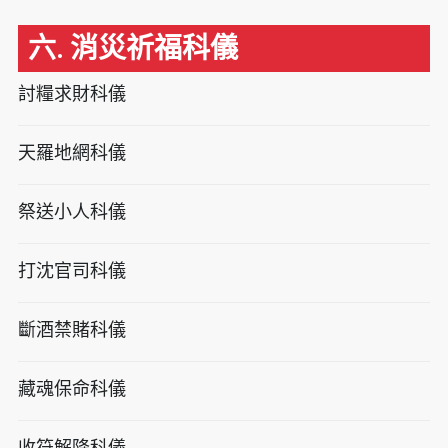
六. 消災祈福科儀
討糧求財科儀
天羅地網科儀
祭送小人科儀
打沈官司科儀
斷酒禁賭科儀
藏魂保命科儀
收符解降科儀