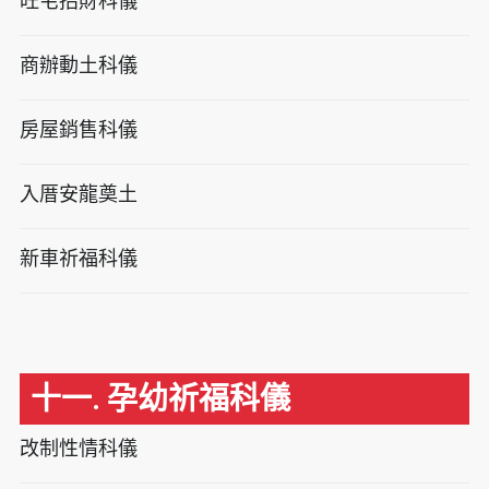
旺宅招財科儀
商辦動土科儀
房屋銷售科儀
入厝安龍奠土
新車祈福科儀
十一. 孕幼祈福科儀
改制性情科儀