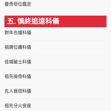
靈骨塔位鑑定
五. 慎終追遠科儀
對年合爐科儀
祖牌位遷科儀
佳城破土科儀
祖先撿骨科儀
先人晉塔科儀
祖先分火安座