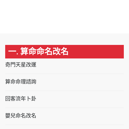
一. 算命命名改名
奇門天星改運
算命命理諮詢
回客流年卜卦
嬰兒命名改名