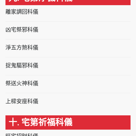
離家調回科儀
凶宅祭邪科儀
淨五方煞科儀
捉鬼驅邪科儀
祭送火神科儀
上樑安座科儀
十. 宅第祈福科儀