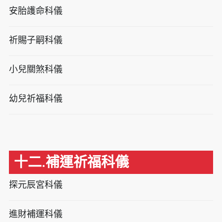
安胎護命科儀
祈賜子嗣科儀
小兒關煞科儀
幼兒祈福科儀
十二.補運祈福科儀
探元辰宮科儀
進財補運科儀