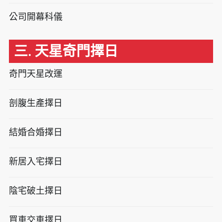
公司開幕科儀
三. 天星奇門擇日
奇門天星改運
剖腹生產擇日
結婚合婚擇日
新居入宅擇日
陰宅破土擇日
買車交車擇日