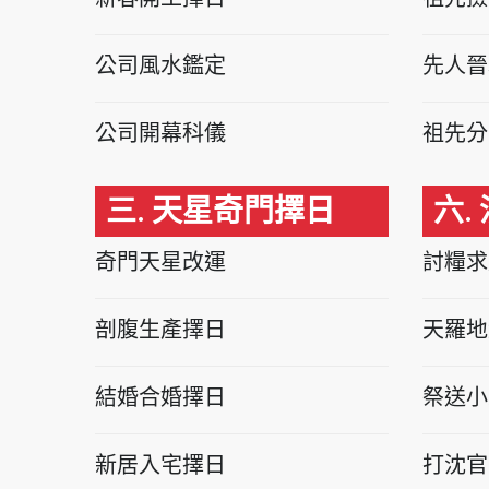
公司風水鑑定
先人晉
公司開幕科儀
祖先分
三. 天星奇門擇日
六.
奇門天星改運
討糧求
剖腹生產擇日
天羅地
結婚合婚擇日
祭送小
新居入宅擇日
打沈官