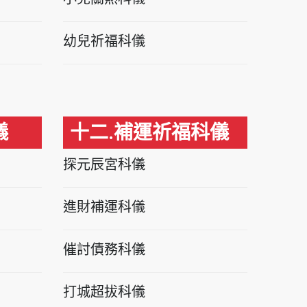
幼兒祈福科儀
儀
十二.補運祈福科儀
探元辰宮科儀
進財補運科儀
催討債務科儀
打城超拔科儀