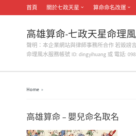
首頁
關於七政天星
算命命名改運
高雄算命-七政天星命理
聲明：本企業網站與律師事務所合作 若毀謗言行或字句將提出法
命理風水服務帳號 ID: dingyihuang 或 電話: 0982
Home
»
高雄算命 – 嬰兒命名取名