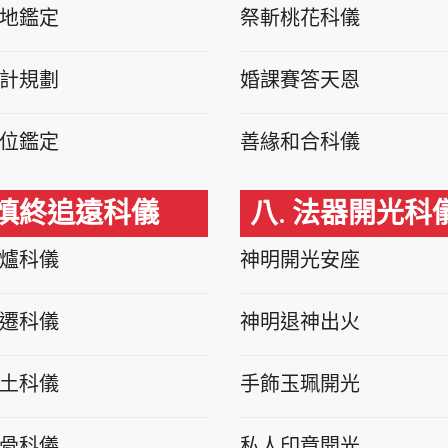
地鑑定
祭斬桃花科儀
計規劃
婚課賽答天恩
位鑑定
善緣和合科儀
 慎終追遠科儀
八. 法器開光科
爐科儀
神明開光安座
遷科儀
神明退神出火
土科儀
手飾玉珮開光
骨科儀
私人印章開光