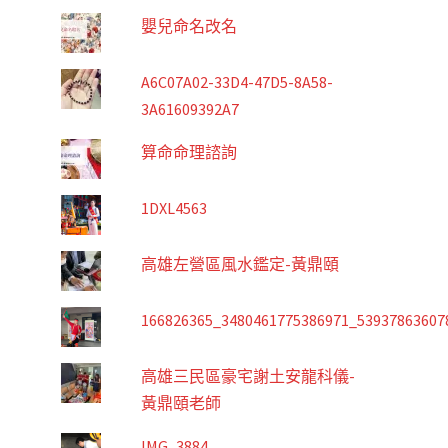
嬰兒命名改名
A6C07A02-33D4-47D5-8A58-
3A61609392A7
算命命理諮詢
1DXL4563
高雄左營區風水鑑定-黃鼎頤
166826365_3480461775386971_53937863607
高雄三民區豪宅謝土安龍科儀-
黃鼎頤老師
IMG_3884