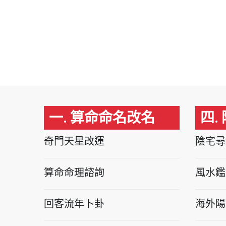
一. 算命命名改名
四.
奇門天星改運
陰宅尋
算命命理諮詢
風水鑑
回客流年卜卦
海外陽