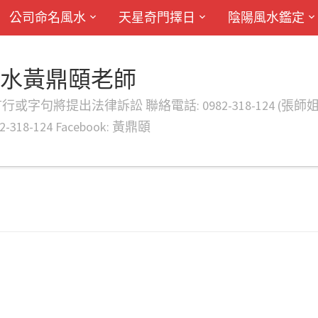
公司命名風水
天星奇門擇日
陰陽風水鑑定
風水黃鼎頤老師
律訴訟 聯絡電話: 0982-318-124 (張師姐) EMAIL: d
-318-124 Facebook: 黃鼎頤