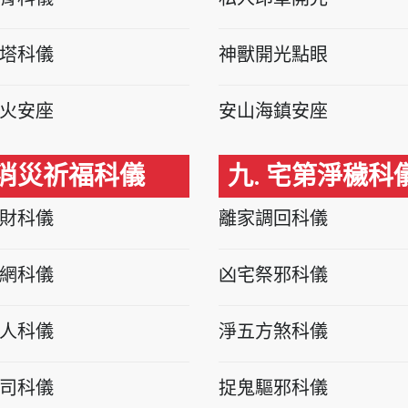
塔科儀
神獸開光點眼
火安座
安山海鎮安座
 消災祈福科儀
九. 宅第淨穢科
財科儀
離家調回科儀
網科儀
凶宅祭邪科儀
人科儀
淨五方煞科儀
司科儀
捉鬼驅邪科儀