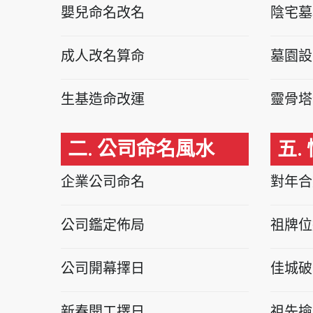
嬰兒命名改名
陰宅墓
成人改名算命
墓園設
生基造命改運
靈骨塔
二. 公司命名風水
五.
企業公司命名
對年合
公司鑑定佈局
祖牌位
公司開幕擇日
佳城破
新春開工擇日
祖先撿