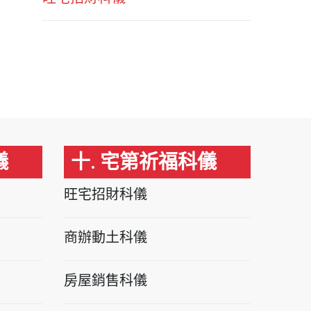
儀
十. 宅第祈福科儀
旺宅招財科儀
商辦動土科儀
房屋銷售科儀