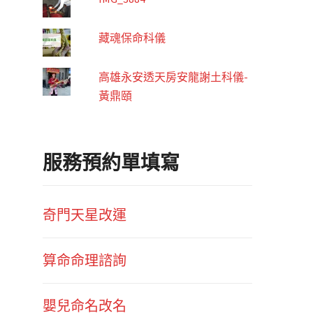
藏魂保命科儀
高雄永安透天房安龍謝土科儀-
黃鼎頤
服務預約單填寫
奇門天星改運
算命命理諮詢
嬰兒命名改名