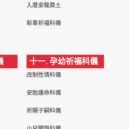
入厝安龍奠土
新車祈福科儀
儀
十一. 孕幼祈福科儀
改制性情科儀
安胎護命科儀
祈賜子嗣科儀
小兒關煞科儀