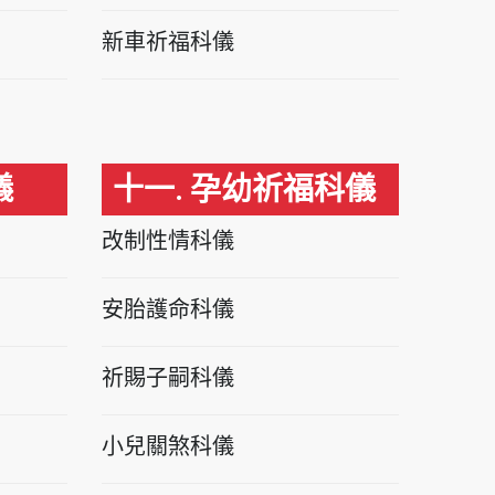
新車祈福科儀
儀
十一. 孕幼祈福科儀
改制性情科儀
安胎護命科儀
祈賜子嗣科儀
小兒關煞科儀