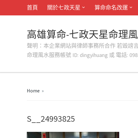
首頁
關於七政天星
算命命名改運
高雄算命-七政天星命理
聲明：本企業網站與律師事務所合作 若毀謗言行或字句將提出法
命理風水服務帳號 ID: dingyihuang 或 電話: 0982
Home
»
S__24993825