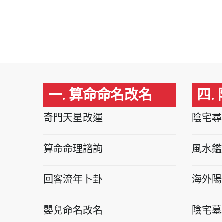
一. 算命命名改名
四.
奇門天星改運
陰宅尋
算命命理諮詢
風水鑑
回客流年卜卦
海外陽
嬰兒命名改名
陰宅墓