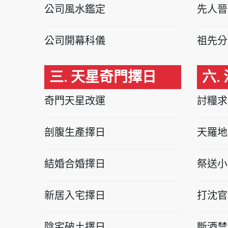
公司風水鑑定
先人晉
公司開幕科儀
祖先分
三. 天星奇門擇日
六.
奇門天星改運
討糧求
剖腹生產擇日
天羅地
結婚合婚擇日
祭送小
新居入宅擇日
打沈官
陰宅破土擇日
斷酒禁