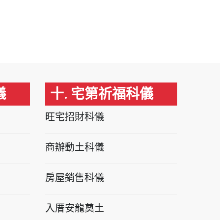
儀
十. 宅第祈福科儀
旺宅招財科儀
商辦動土科儀
房屋銷售科儀
入厝安龍奠土