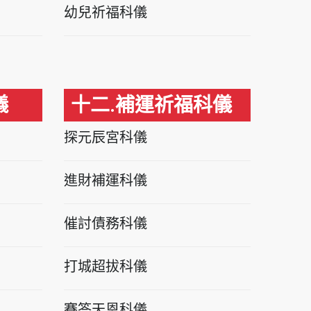
幼兒祈福科儀
儀
十二.補運祈福科儀
探元辰宮科儀
進財補運科儀
催討債務科儀
打城超拔科儀
賽答天恩科儀