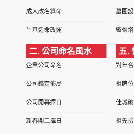
成人改名算命
墓園設
生基造命改運
靈骨塔
二. 公司命名風水
五.
企業公司命名
對年合
公司鑑定佈局
祖牌位
公司開幕擇日
佳城破
新春開工擇日
祖先撿