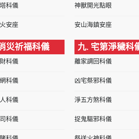
塔科儀
神獸開光點眼
火安座
安山海鎮安座
 消災祈福科儀
九. 宅第淨穢科
財科儀
離家調回科儀
網科儀
凶宅祭邪科儀
人科儀
淨五方煞科儀
司科儀
捉鬼驅邪科儀
賭科儀
祭送火神科儀