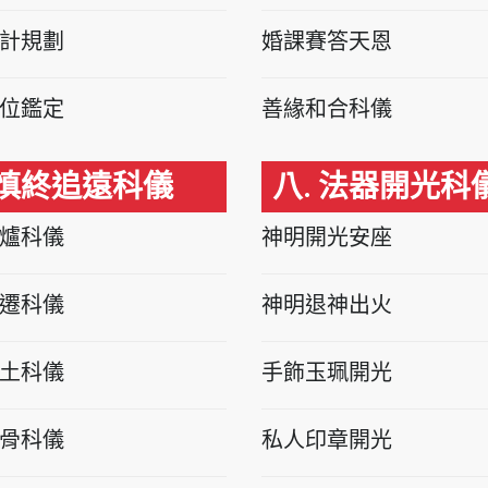
計規劃
婚課賽答天恩
位鑑定
善緣和合科儀
 慎終追遠科儀
八. 法器開光科
爐科儀
神明開光安座
遷科儀
神明退神出火
土科儀
手飾玉珮開光
骨科儀
私人印章開光