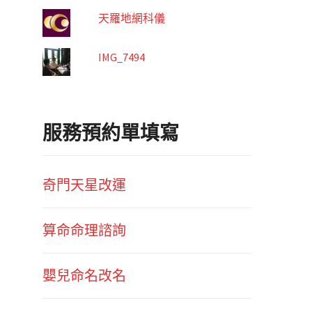
天羅地網科儀
IMG_7494
服務預約單填寫
奇門天星改運
算命命理諮詢
嬰兒命名改名