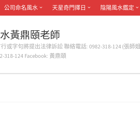
公司命名風水
天星奇門擇日
陰陽風水鑑定
風水黃鼎頤老師
律訴訟 聯絡電話: 0982-318-124 (張師姐) EMAIL: d
-318-124 Facebook: 黃鼎頤