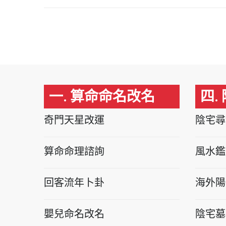
一. 算命命名改名
四.
奇門天星改運
陰宅尋
算命命理諮詢
風水鑑
回客流年卜卦
海外陽
嬰兒命名改名
陰宅墓