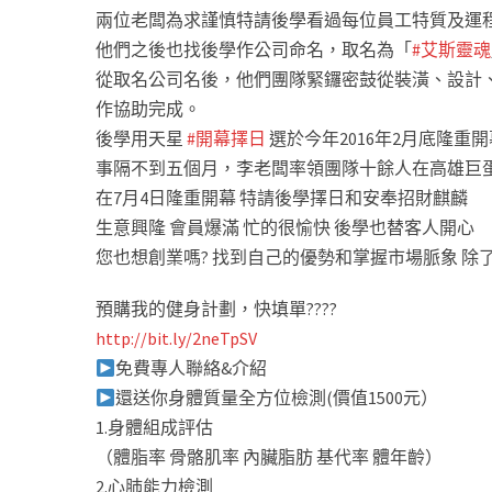
兩位老闆為求謹慎特請後學看過每位員工特質及運
他們之後也找後學作公司命名，取名為「
#艾斯靈魂
從取名公司名後，他們團隊緊鑼密鼓從裝潢、設計
作協助完成。
後學用天星
#開幕擇日
選於今年2016年2月底隆重
事隔不到五個月，李老闆率領團隊十餘人在高雄巨
在7月4日隆重開幕 特請後學擇日和安奉招財麒麟
生意興隆 會員爆滿 忙的很愉快 後學也替客人開心
您也想創業嗎? 找到自己的優勢和掌握市場脈象 除
預購我的健身計劃，快填單
??
??
http://bit.ly/2neTpSV
免費專人聯絡&介紹
還送你身體質量全方位檢測(價值1500元）
1.身體組成評估
（體脂率 骨骼肌率 內臟脂肪 基代率 體年齡）
2.心肺能力檢測