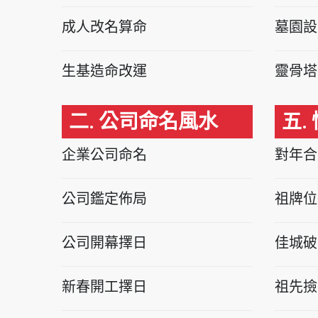
成人改名算命
墓園設
生基造命改運
靈骨塔
二. 公司命名風水
五.
企業公司命名
對年合
公司鑑定佈局
祖牌位
公司開幕擇日
佳城破
新春開工擇日
祖先撿