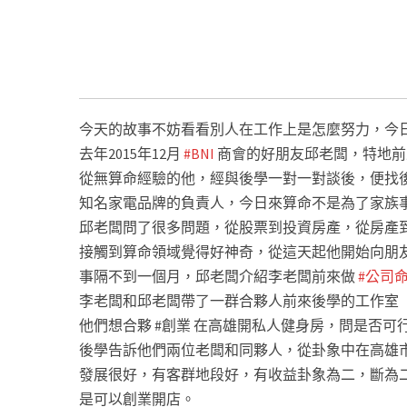
名
#高雄公司命名
#台南公司命名
#嘉義公司命名
#
名
#高雄風水鑑定
#台南風水鑑定
#嘉義風水鑑定
#
水
#工廠風水
#房間風水
#黃鼎頤風水老師
#風水老師
今天的故事不妨看看別人在工作上是怎麼努力，今
去年2015年12月
#BNI
商會的好朋友邱老闆，特地前
從無算命經驗的他，經與後學一對一對談後，便找
知名家電品牌的負責人，今日來算命不是為了家族
邱老闆問了很多問題，從股票到投資房產，從房產
接觸到算命領域覺得好神奇，從這天起他開始向朋
事隔不到一個月，邱老闆介紹李老闆前來做
#公司
李老闆和邱老闆帶了一群合夥人前來後學的工作室
他們想合夥 #創業 在高雄開私人健身房，問是否可行
後學告訴他們兩位老闆和同夥人，從卦象中在高雄
發展很好，有客群地段好，有收益卦象為二，斷為
是可以創業開店。