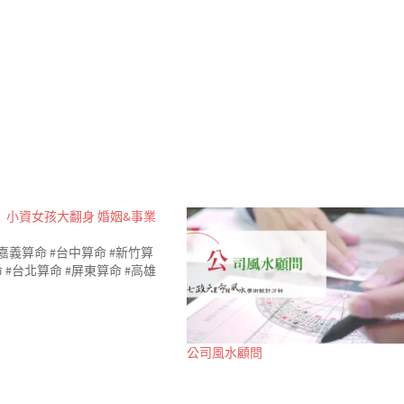
】小資女孩大翻身 婚姻&事業
#嘉義算命 #台中算命 #新竹算
 #台北算命 #屏東算命 #高雄
公司風水顧問