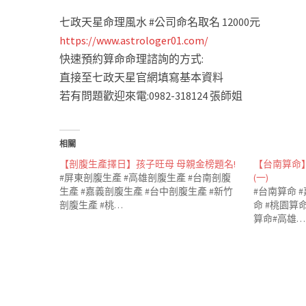
七政天星命理風水 #公司命名取名 12000元
https://www.astrologer01.com/
快速預約算命命理諮詢的方式:
直接至七政天星官網填寫基本資料
若有問題歡迎來電:0982-318124 張師姐
相關
【剖腹生產擇日】孩子旺母 母親金榜題名!
【台南算命
#屏東剖腹生產 #高雄剖腹生產 #台南剖腹
(一)
生產 #嘉義剖腹生產 #台中剖腹生產 #新竹
#台南算命 
剖腹生產 #桃…
命 #桃園算命
算命#高雄…