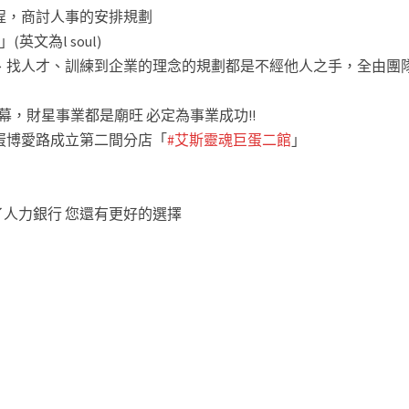
程，商討人事的安排規劃
」(英文為l soul)
、找人才、訓練到企業的理念的規劃都是不經他人之手，全由團
開幕，財星事業都是廟旺 必定為事業成功!!
蛋博愛路成立第二間分店「
#艾斯靈魂巨蛋二館
」
了人力銀行 您還有更好的選擇