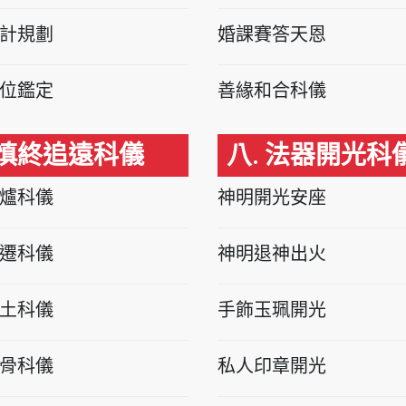
計規劃
婚課賽答天恩
位鑑定
善緣和合科儀
 慎終追遠科儀
八. 法器開光科
爐科儀
神明開光安座
遷科儀
神明退神出火
土科儀
手飾玉珮開光
骨科儀
私人印章開光