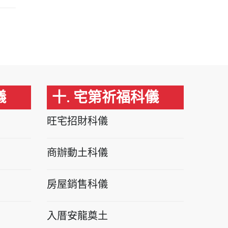
儀
十. 宅第祈福科儀
旺宅招財科儀
商辦動土科儀
房屋銷售科儀
入厝安龍奠土