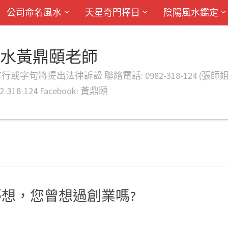
公司命名風水
天星奇門擇日
陰陽風水鑑定
風水黃鼎頤老師
律訴訟 聯絡電話: 0982-318-124 (張師姐) EMAIL: d
-318-124 Facebook: 黃鼎頤
想，您曾想過創業嗎?
命
#
新竹算命
#
桃園算命
#
台北算命
#公司命名
#公司行號命名
#工