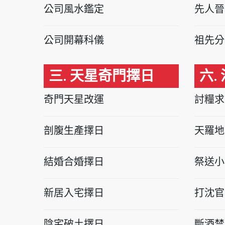
公司風水鑑定
先人晉
公司開幕科儀
祖先分
三. 天星奇門擇日
六.
奇門天星改運
討糧求
剖腹生產擇日
天羅地
結婚合婚擇日
祭送小
新居入宅擇日
打沈官
陰宅破土擇日
斷酒禁