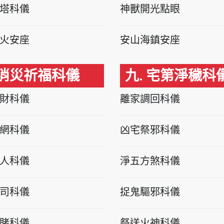
塔科儀
神獸開光點眼
火安座
安山海鎮安座
 消災祈福科儀
九. 宅第淨穢科
財科儀
離家調回科儀
網科儀
凶宅祭邪科儀
人科儀
淨五方煞科儀
司科儀
捉鬼驅邪科儀
賭科儀
祭送火神科儀