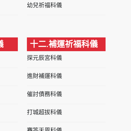
幼兒祈福科儀
儀
十二.補運祈福科儀
探元辰宮科儀
進財補運科儀
催討債務科儀
打城超拔科儀
賽答天恩科儀