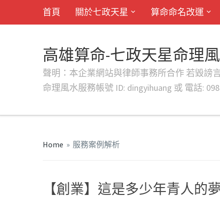
首頁
關於七政天星
算命命名改運
高雄算命-七政天星命理
聲明：本企業網站與律師事務所合作 若毀謗言行或字句將提出法
命理風水服務帳號 ID: dingyihuang 或 電話: 0982
Home
»
服務案例解析
【創業】這是多少年青人的夢
#
屏東算命
#
高雄算命
#
台南算命
#
嘉義算命
#
台中算