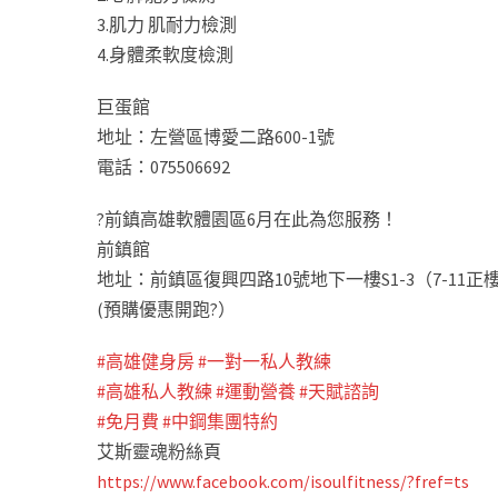
3.肌力 肌耐力檢測
4.身體柔軟度檢測
巨蛋館
地址：左營區博愛二路600-1號
電話：075506692
?
前鎮高雄軟體園區6月在此為您服務！
前鎮館
地址：前鎮區復興四路10號地下一樓S1-3（7-11正
(預購優惠開跑
?
）
#
高雄健身房
#
一對一私人教練
#
高雄私人教練
#
運動營養
#
天賦諮詢
#
免月費
#
中鋼集團特約
艾斯靈魂粉絲頁
https://www.facebook.com/isoulfitness/?fref=ts