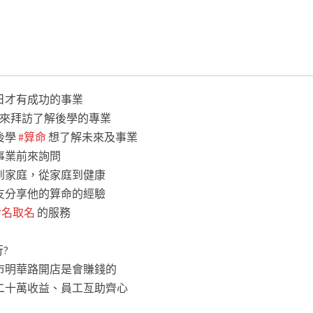
台中公司命名
#新竹公司命名
#桃園公司命名
#台北公司命名
#工
台中風水鑑定
#新竹風水鑑定
#桃園風水鑑定
#屏東風水鑑定
#公司
ppt
#風水大師ppt
#風水師ppt
#看風水ppt
#線上風水鑑定
日才有成功的事業
來拜訪了解後學的專業
後學
#算命
想了解未來及事業
事業前來詢問
到家庭，從家庭到健康
友分享他的算命的經驗
命名取名
的服務
?
市明華路開店是會賺錢的
二十萬收益、員工亙助齊心