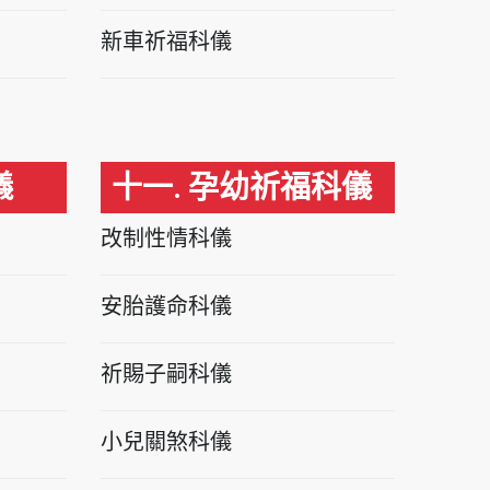
新車祈福科儀
儀
十一. 孕幼祈福科儀
改制性情科儀
安胎護命科儀
祈賜子嗣科儀
小兒關煞科儀