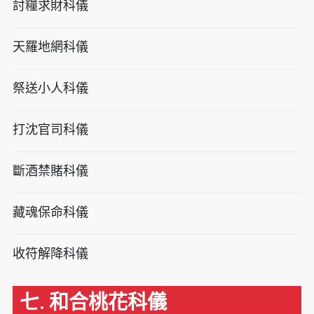
討糧求財科儀
天羅地網科儀
祭送小人科儀
打沈官司科儀
斷酒禁賭科儀
藏魂保命科儀
收符解降科儀
七. 和合桃花科儀