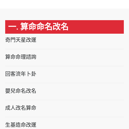
一. 算命命名改名
奇門天星改運
算命命理諮詢
回客流年卜卦
嬰兒命名改名
成人改名算命
生基造命改運