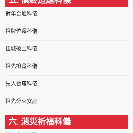
五. 慎終追遠科儀
對年合爐科儀
祖牌位遷科儀
佳城破土科儀
祖先撿骨科儀
先人晉塔科儀
祖先分火安座
六. 消災祈福科儀