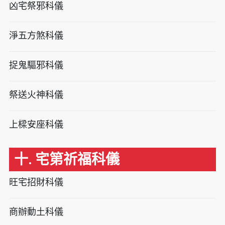
凶宅祭邪科儀
淨五方煞科儀
捉鬼驅邪科儀
祭送火神科儀
上樑安座科儀
十. 宅第祈福科儀
旺宅招財科儀
商辦動土科儀