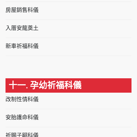
房屋銷售科儀
入厝安龍奠土
新車祈福科儀
十一. 孕幼祈福科儀
改制性情科儀
安胎護命科儀
祈賜子嗣科儀