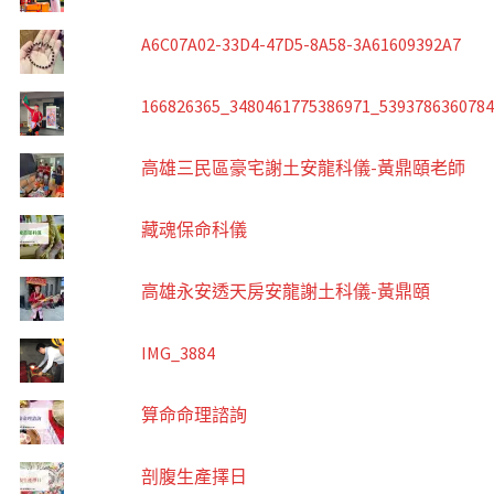
A6C07A02-33D4-47D5-8A58-3A61609392A7
166826365_3480461775386971_539378636078
高雄三民區豪宅謝土安龍科儀-黃鼎頤老師
藏魂保命科儀
高雄永安透天房安龍謝土科儀-黃鼎頤
IMG_3884
算命命理諮詢
剖腹生產擇日