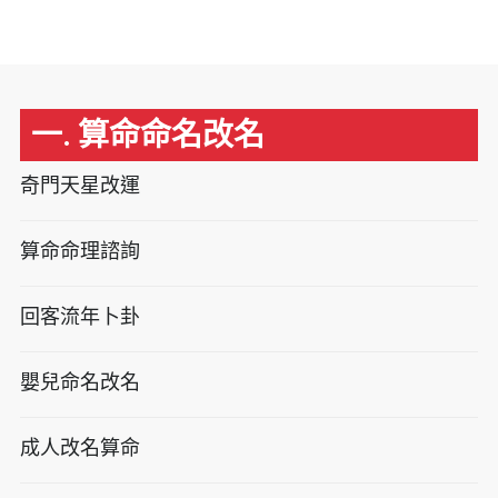
一. 算命命名改名
奇門天星改運
算命命理諮詢
回客流年卜卦
嬰兒命名改名
成人改名算命