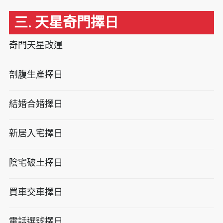
三. 天星奇門擇日
奇門天星改運
剖腹生產擇日
結婚合婚擇日
新居入宅擇日
陰宅破土擇日
買車交車擇日
電話選號擇日