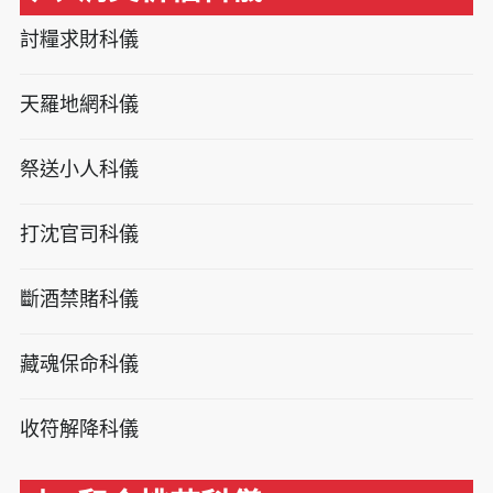
討糧求財科儀
天羅地網科儀
祭送小人科儀
打沈官司科儀
斷酒禁賭科儀
藏魂保命科儀
收符解降科儀