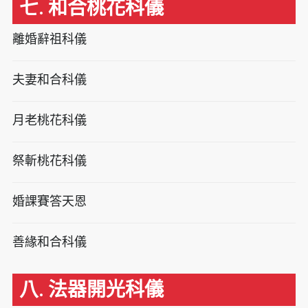
七. 和合桃花科儀
離婚辭祖科儀
夫妻和合科儀
月老桃花科儀
祭斬桃花科儀
婚課賽答天恩
善緣和合科儀
八. 法器開光科儀