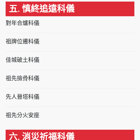
五. 慎終追遠科儀
對年合爐科儀
祖牌位遷科儀
佳城破土科儀
祖先撿骨科儀
先人晉塔科儀
祖先分火安座
六. 消災祈福科儀