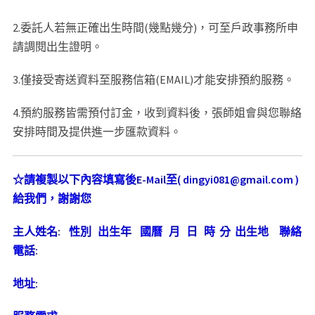
2.委託人若無正確出生時間(幾點幾分)，可至戶政事務所申
請調閱出生證明。
3.僅接受寄送資料至服務信箱(EMAIL)才能安排預約服務。
4.預約服務皆需預付訂金，收到資料後，張師姐會與您聯絡
安排時間及提供進一步匯款資料。
☆
請複製以下內容填寫後
E-Mail
至
( dingyi081@gmail.com )
給我們，謝謝您
主人姓名
:
性別
出生年
國曆
月
日
時
分
出生地
聯絡
電話
:
地址
: