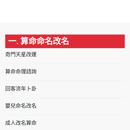
一. 算命命名改名
奇門天星改運
算命命理諮詢
回客流年卜卦
嬰兒命名改名
成人改名算命