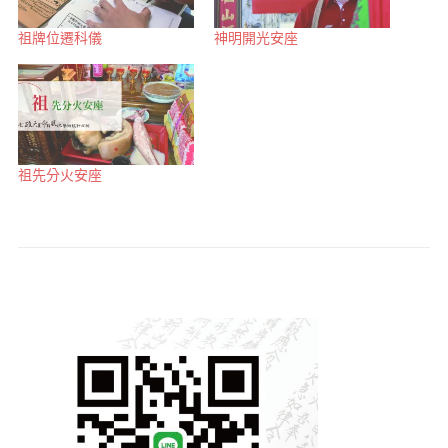
祖牌位遷科儀
神明開光安座
祖先分火安座