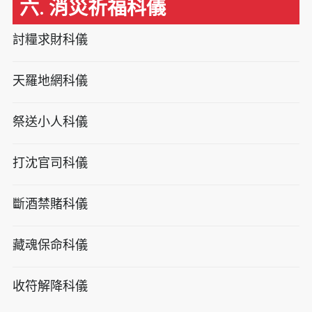
六. 消災祈福科儀
討糧求財科儀
天羅地網科儀
祭送小人科儀
打沈官司科儀
斷酒禁賭科儀
藏魂保命科儀
收符解降科儀