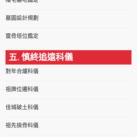
墓園設計規劃
靈骨塔位鑑定
五. 慎終追遠科儀
對年合爐科儀
祖牌位遷科儀
佳城破土科儀
祖先撿骨科儀