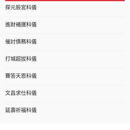
探元辰宮科儀
進財補運科儀
催討債務科儀
打城超拔科儀
賽答天恩科儀
文昌求仕科儀
延壽祈福科儀