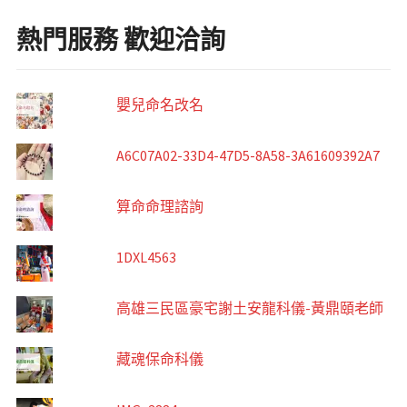
熱門服務 歡迎洽詢
嬰兒命名改名
A6C07A02-33D4-47D5-8A58-3A61609392A7
算命命理諮詢
1DXL4563
高雄三民區豪宅謝土安龍科儀-黃鼎頤老師
藏魂保命科儀