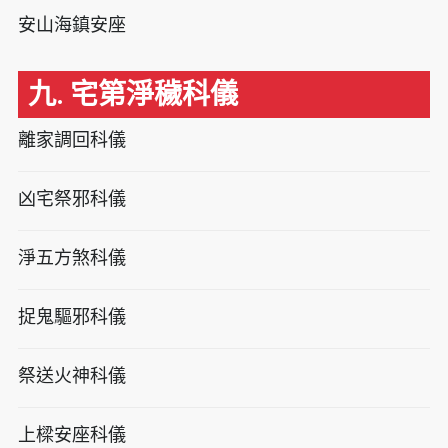
安山海鎮安座
九. 宅第淨穢科儀
離家調回科儀
凶宅祭邪科儀
淨五方煞科儀
捉鬼驅邪科儀
祭送火神科儀
上樑安座科儀