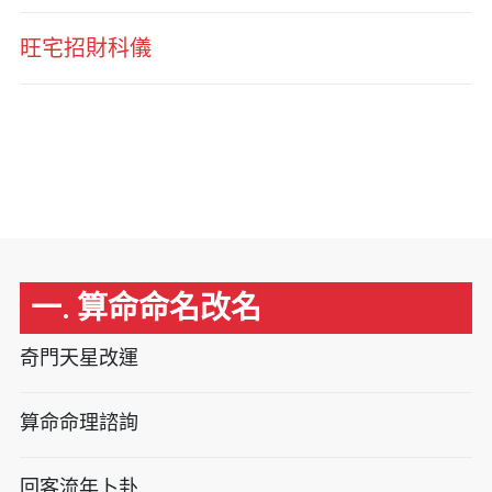
旺宅招財科儀
一. 算命命名改名
奇門天星改運
算命命理諮詢
回客流年卜卦