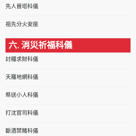
先人晉塔科儀
祖先分火安座
六. 消災祈福科儀
討糧求財科儀
天羅地網科儀
祭送小人科儀
打沈官司科儀
斷酒禁賭科儀