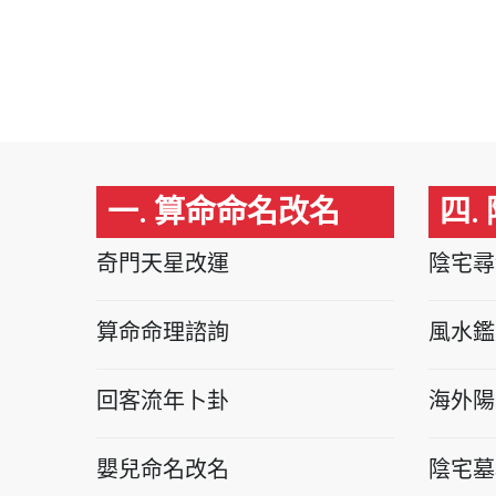
一. 算命命名改名
四.
奇門天星改運
陰宅尋
算命命理諮詢
風水鑑
回客流年卜卦
海外陽
嬰兒命名改名
陰宅墓