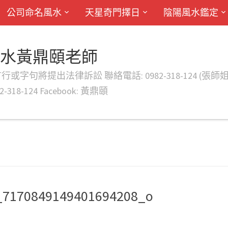
公司命名風水
天星奇門擇日
陰陽風水鑑定
風水黃鼎頤老師
律訴訟 聯絡電話: 0982-318-124 (張師姐) EMAIL: d
-318-124 Facebook: 黃鼎頤
_7170849149401694208_o