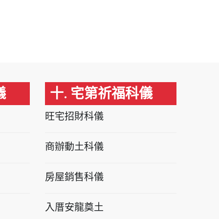
儀
十. 宅第祈福科儀
旺宅招財科儀
商辦動土科儀
房屋銷售科儀
入厝安龍奠土