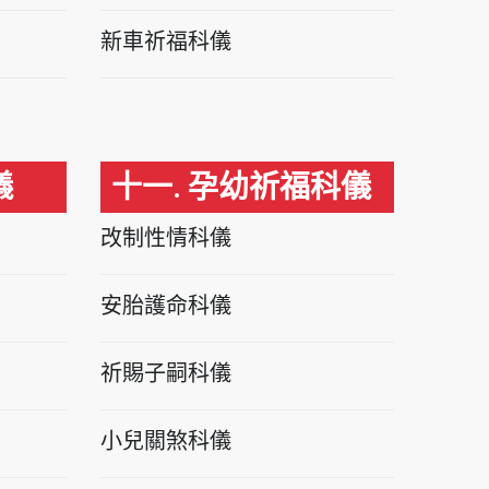
新車祈福科儀
儀
十一. 孕幼祈福科儀
改制性情科儀
安胎護命科儀
祈賜子嗣科儀
小兒關煞科儀