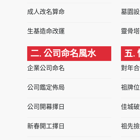
成人改名算命
墓園設
生基造命改運
靈骨塔
二. 公司命名風水
五.
企業公司命名
對年合
公司鑑定佈局
祖牌位
公司開幕擇日
佳城破
新春開工擇日
祖先撿