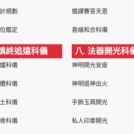
計規劃
婚課賽答天恩
位鑑定
善緣和合科儀
 慎終追遠科儀
八. 法器開光科
爐科儀
神明開光安座
遷科儀
神明退神出火
土科儀
手飾玉珮開光
骨科儀
私人印章開光