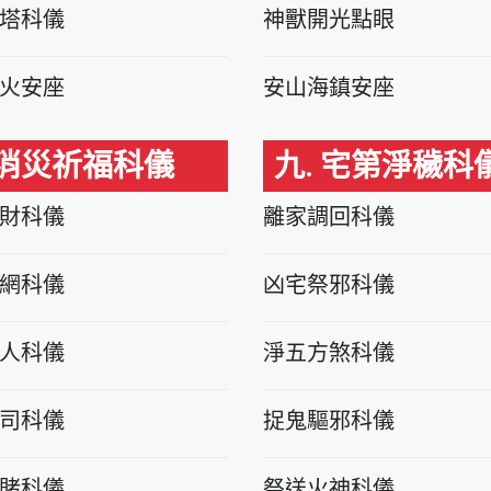
塔科儀
神獸開光點眼
火安座
安山海鎮安座
 消災祈福科儀
九. 宅第淨穢科
財科儀
離家調回科儀
網科儀
凶宅祭邪科儀
人科儀
淨五方煞科儀
司科儀
捉鬼驅邪科儀
賭科儀
祭送火神科儀