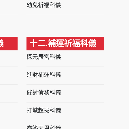
幼兒祈福科儀
儀
十二.補運祈福科儀
探元辰宮科儀
進財補運科儀
催討債務科儀
打城超拔科儀
賽答天恩科儀