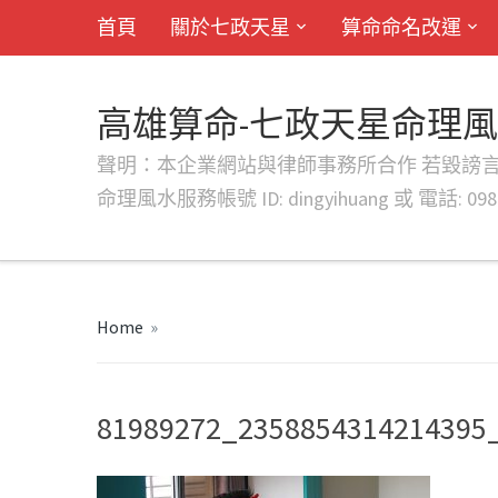
首頁
關於七政天星
算命命名改運
高雄算命-七政天星命理
聲明：本企業網站與律師事務所合作 若毀謗言行或字句將提出法
命理風水服務帳號 ID: dingyihuang 或 電話: 0982
Home
»
81989272_2358854314214395