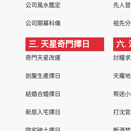
公司風水鑑定
先人晉
公司開幕科儀
祖先分
三. 天星奇門擇日
六.
奇門天星改運
討糧求
剖腹生產擇日
天羅地
結婚合婚擇日
祭送小
新居入宅擇日
打沈官
陰宅破土擇日
斷酒禁