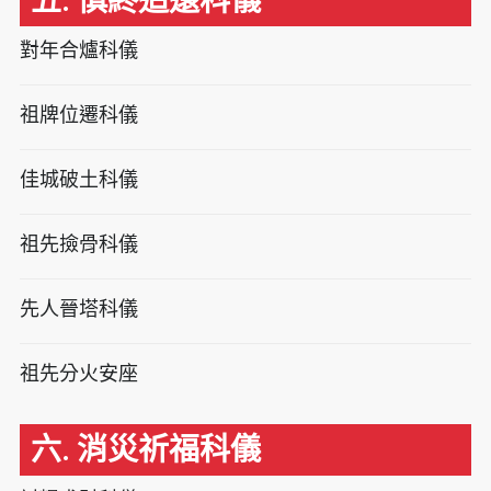
五. 慎終追遠科儀
對年合爐科儀
祖牌位遷科儀
佳城破土科儀
祖先撿骨科儀
先人晉塔科儀
祖先分火安座
六. 消災祈福科儀