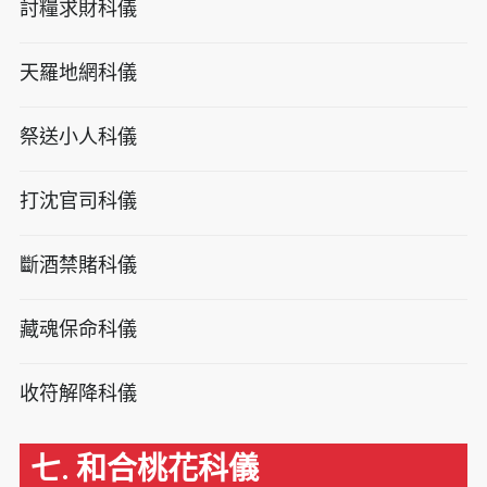
討糧求財科儀
天羅地網科儀
祭送小人科儀
打沈官司科儀
斷酒禁賭科儀
藏魂保命科儀
收符解降科儀
七. 和合桃花科儀