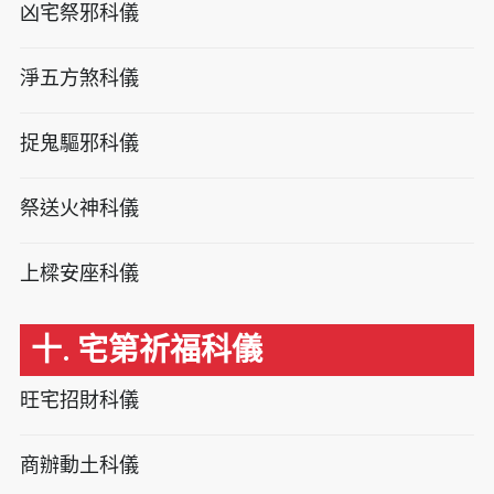
凶宅祭邪科儀
淨五方煞科儀
捉鬼驅邪科儀
祭送火神科儀
上樑安座科儀
十. 宅第祈福科儀
旺宅招財科儀
商辦動土科儀