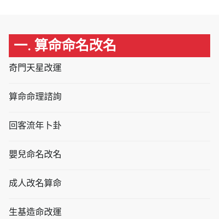
一. 算命命名改名
奇門天星改運
算命命理諮詢
回客流年卜卦
嬰兒命名改名
成人改名算命
生基造命改運