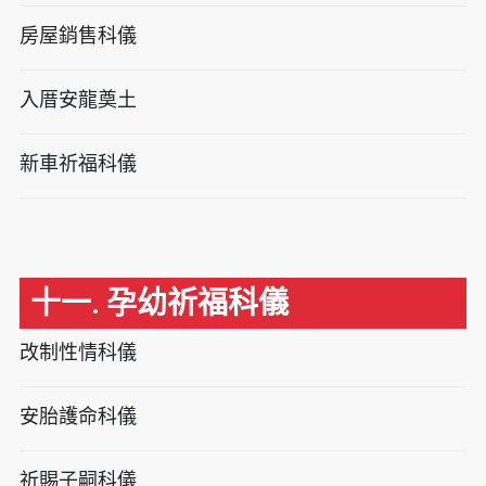
房屋銷售科儀
入厝安龍奠土
新車祈福科儀
十一. 孕幼祈福科儀
改制性情科儀
安胎護命科儀
祈賜子嗣科儀