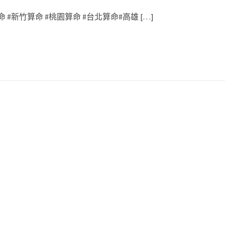
 #新竹算命 #桃園算命 #台北算命#高雄 […]