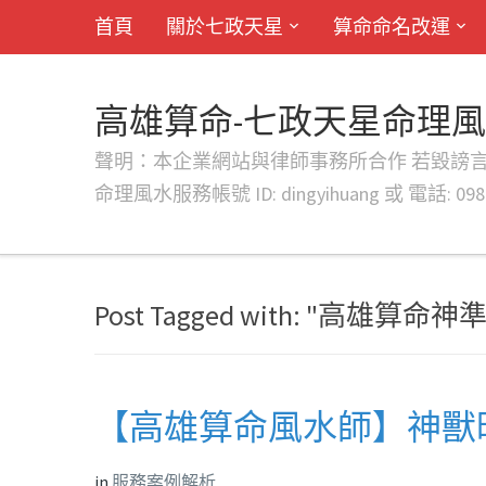
首頁
關於七政天星
算命命名改運
高雄算命-七政天星命理
聲明：本企業網站與律師事務所合作 若毀謗言行或字句將提出法
命理風水服務帳號 ID: dingyihuang 或 電話: 0982
Post Tagged with: "高雄算命神準
【高雄算命風水師】神獸旺
in
服務案例解析