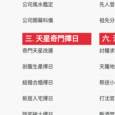
公司風水鑑定
先人晉
公司開幕科儀
祖先分
三. 天星奇門擇日
六.
奇門天星改運
討糧求
剖腹生產擇日
天羅地
結婚合婚擇日
祭送小
新居入宅擇日
打沈官
陰宅破土擇日
斷酒禁