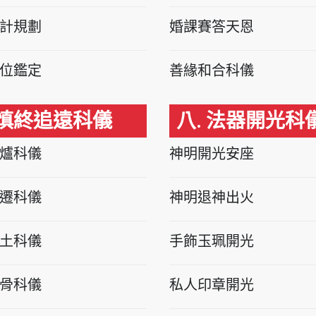
計規劃
婚課賽答天恩
位鑑定
善緣和合科儀
 慎終追遠科儀
八. 法器開光科
爐科儀
神明開光安座
遷科儀
神明退神出火
土科儀
手飾玉珮開光
骨科儀
私人印章開光