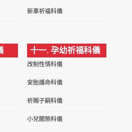
新車祈福科儀
儀
十一. 孕幼祈福科儀
改制性情科儀
安胎護命科儀
祈賜子嗣科儀
小兒關煞科儀