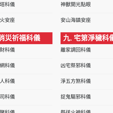
塔科儀
神獸開光點眼
火安座
安山海鎮安座
 消災祈福科儀
九. 宅第淨穢科
財科儀
離家調回科儀
網科儀
凶宅祭邪科儀
人科儀
淨五方煞科儀
司科儀
捉鬼驅邪科儀
賭科儀
祭送火神科儀