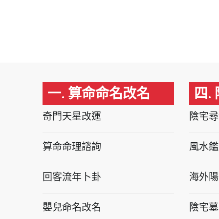
一. 算命命名改名
四.
奇門天星改運
陰宅尋
算命命理諮詢
風水鑑
回客流年卜卦
海外陽
嬰兒命名改名
陰宅墓