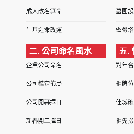
成人改名算命
墓園設
生基造命改運
靈骨塔
二. 公司命名風水
五.
企業公司命名
對年合
公司鑑定佈局
祖牌位
公司開幕擇日
佳城破
新春開工擇日
祖先撿