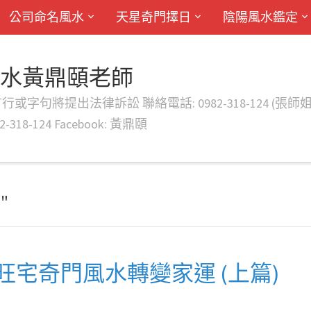
公司命名風水
天星奇門擇日
陰陽風水鑑定
風水黃鼎頤老師
律訴訟 聯絡電話: 0982-318-124 (張師姐) EMAIL: d
-318-124 Facebook: 黃鼎頤
"
宅奇門風水轉變家運 (上篇)