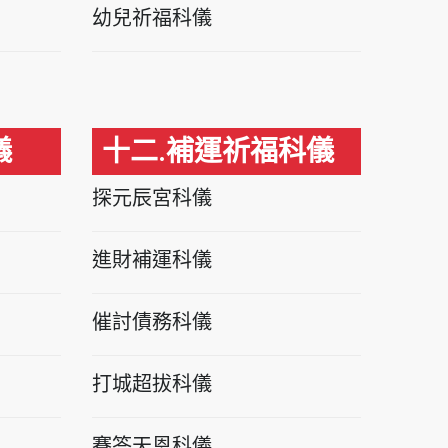
幼兒祈福科儀
儀
十二.補運祈福科儀
探元辰宮科儀
進財補運科儀
催討債務科儀
打城超拔科儀
賽答天恩科儀