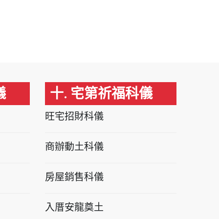
儀
十. 宅第祈福科儀
旺宅招財科儀
商辦動土科儀
房屋銷售科儀
入厝安龍奠土