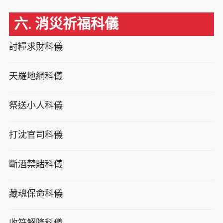
六. 消災祈福科儀
討糧求財科儀
天羅地網科儀
祭送小人科儀
打沈官司科儀
斷酒禁賭科儀
藏魂保命科儀
收符解降科儀