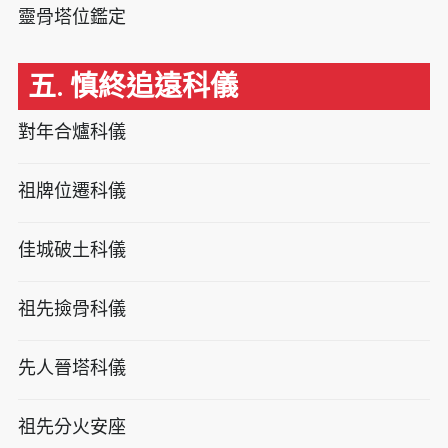
靈骨塔位鑑定
五. 慎終追遠科儀
對年合爐科儀
祖牌位遷科儀
佳城破土科儀
祖先撿骨科儀
先人晉塔科儀
祖先分火安座