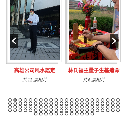
林氏福主量子生基造命
台南永康風水鑑定
共 6 張相片
共 9 張相片