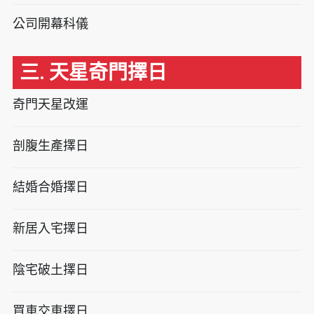
公司開幕科儀
三. 天星奇門擇日
奇門天星改運
剖腹生產擇日
結婚合婚擇日
新居入宅擇日
陰宅破土擇日
買車交車擇日