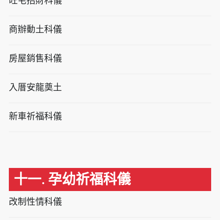
旺宅招財科儀
商辦動土科儀
房屋銷售科儀
入厝安龍奠土
新車祈福科儀
十一. 孕幼祈福科儀
改制性情科儀