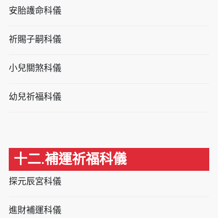
安胎護命科儀
祈賜子嗣科儀
小兒關煞科儀
幼兒祈福科儀
十二.補運祈福科儀
探元辰宮科儀
進財補運科儀