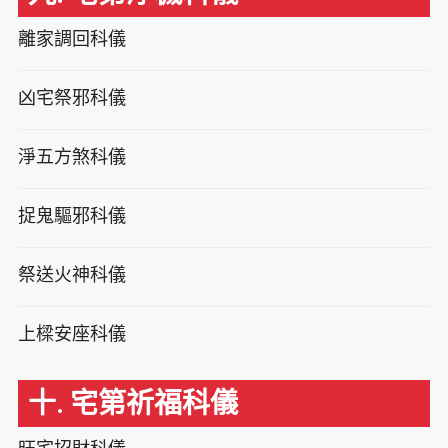
離家調回科儀
凶宅祭邪科儀
淨五方煞科儀
捉鬼驅邪科儀
祭送火神科儀
上樑安座科儀
十. 宅第祈福科儀