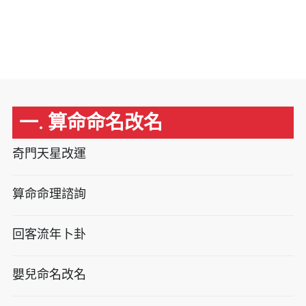
一. 算命命名改名
奇門天星改運
算命命理諮詢
回客流年卜卦
嬰兒命名改名