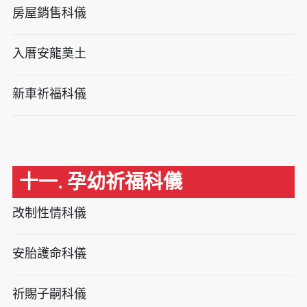
房屋銷售科儀
入厝安龍奠土
新車祈福科儀
十一. 孕幼祈福科儀
改制性情科儀
安胎護命科儀
祈賜子嗣科儀