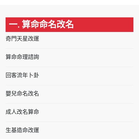
一. 算命命名改名
奇門天星改運
算命命理諮詢
回客流年卜卦
嬰兒命名改名
成人改名算命
生基造命改運