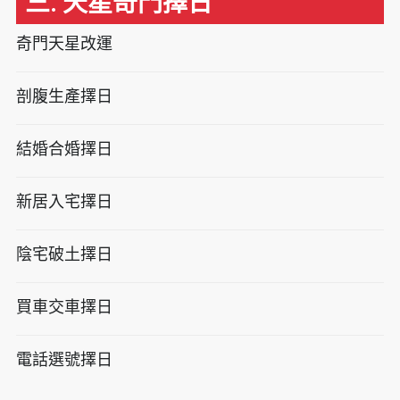
三. 天星奇門擇日
奇門天星改運
剖腹生產擇日
結婚合婚擇日
新居入宅擇日
陰宅破土擇日
買車交車擇日
電話選號擇日