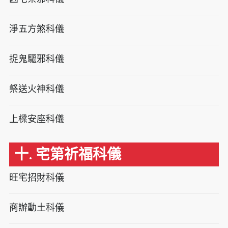
淨五方煞科儀
捉鬼驅邪科儀
祭送火神科儀
上樑安座科儀
十. 宅第祈福科儀
旺宅招財科儀
商辦動土科儀