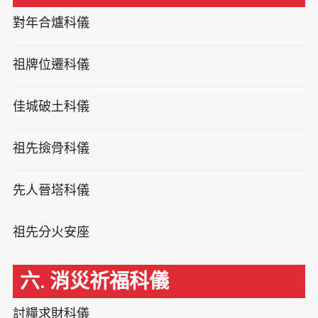
對年合爐科儀
祖牌位遷科儀
佳城破土科儀
祖先撿骨科儀
先人晉塔科儀
祖先分火安座
六. 消災祈福科儀
討糧求財科儀