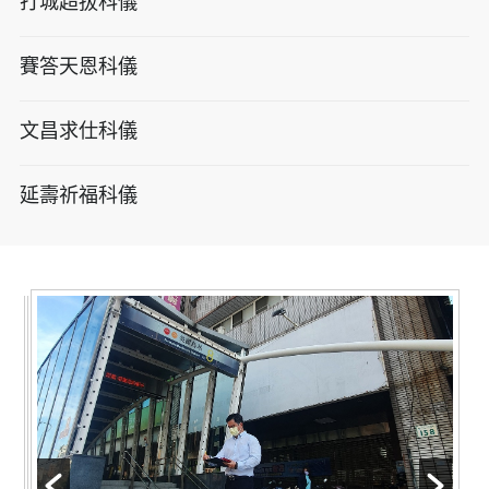
打城超拔科儀
賽答天恩科儀
文昌求仕科儀
延壽祈福科儀