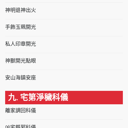
神明退神出火
手飾玉珮開光
私人印章開光
神獸開光點眼
安山海鎮安座
九. 宅第淨穢科儀
離家調回科儀
凶宅祭邪科儀