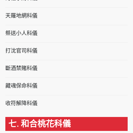
天羅地網科儀
祭送小人科儀
打沈官司科儀
斷酒禁賭科儀
藏魂保命科儀
收符解降科儀
七. 和合桃花科儀