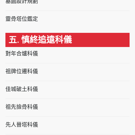
墓園設計規劃
靈骨塔位鑑定
五. 慎終追遠科儀
對年合爐科儀
祖牌位遷科儀
佳城破土科儀
祖先撿骨科儀
先人晉塔科儀