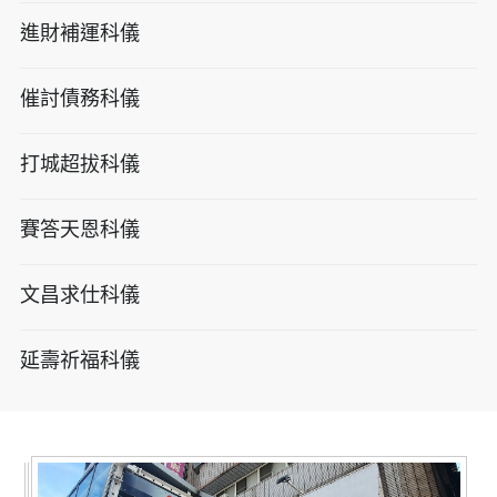
進財補運科儀
催討債務科儀
打城超拔科儀
賽答天恩科儀
文昌求仕科儀
延壽祈福科儀