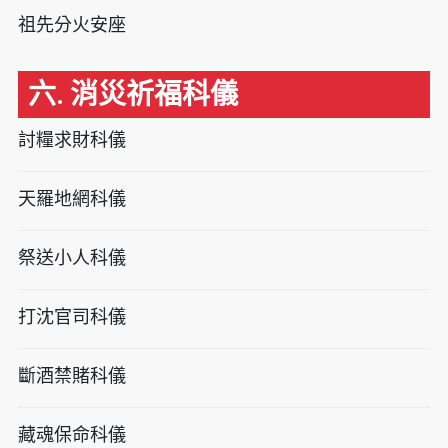
祖先分火安座
六. 消災祈福科儀
討糧求財科儀
天羅地網科儀
祭送小人科儀
打沈官司科儀
斷酒禁賭科儀
藏魂保命科儀