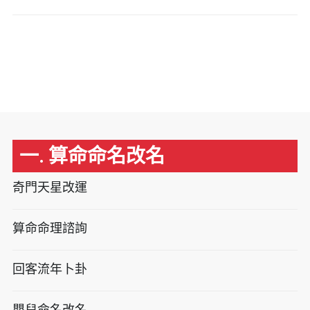
一. 算命命名改名
奇門天星改運
算命命理諮詢
回客流年卜卦
嬰兒命名改名