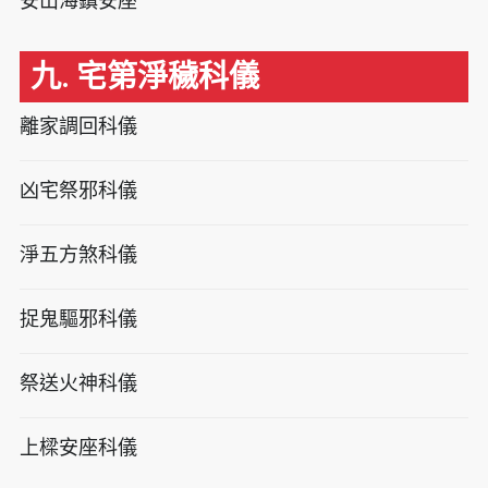
安山海鎮安座
九. 宅第淨穢科儀
離家調回科儀
凶宅祭邪科儀
淨五方煞科儀
捉鬼驅邪科儀
祭送火神科儀
上樑安座科儀