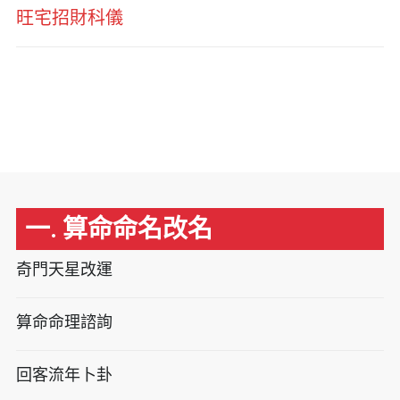
旺宅招財科儀
一. 算命命名改名
奇門天星改運
算命命理諮詢
回客流年卜卦