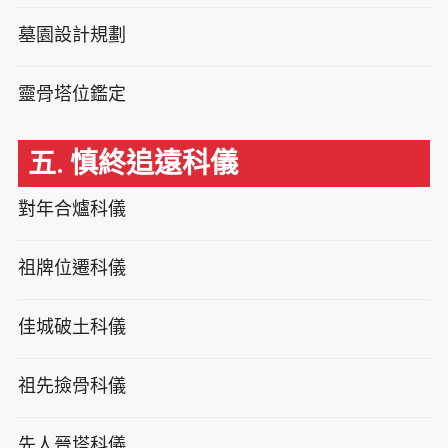
墓園設計規劃
靈骨塔位鑑定
五. 慎終追遠科儀
對年合爐科儀
祖牌位遷科儀
佳城破土科儀
祖先撿骨科儀
先人晉塔科儀