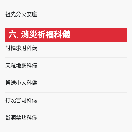
祖先分火安座
六. 消災祈福科儀
討糧求財科儀
天羅地網科儀
祭送小人科儀
打沈官司科儀
斷酒禁賭科儀