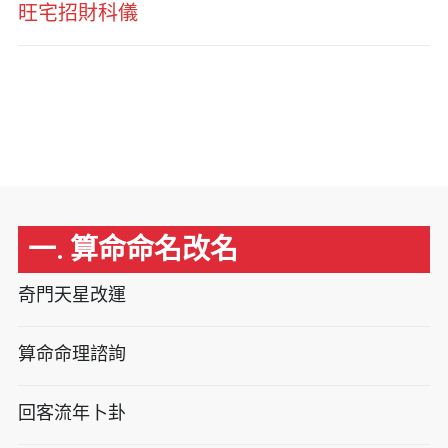
旺宅招財科儀
一. 算命命名改名
奇門天星改運
算命命理諮詢
回客流年卜卦