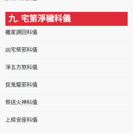
九. 宅第淨穢科儀
離家調回科儀
凶宅祭邪科儀
淨五方煞科儀
捉鬼驅邪科儀
祭送火神科儀
上樑安座科儀