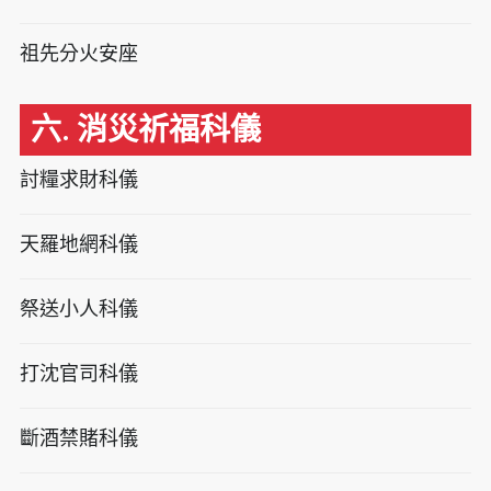
祖先分火安座
六. 消災祈福科儀
討糧求財科儀
天羅地網科儀
祭送小人科儀
打沈官司科儀
斷酒禁賭科儀