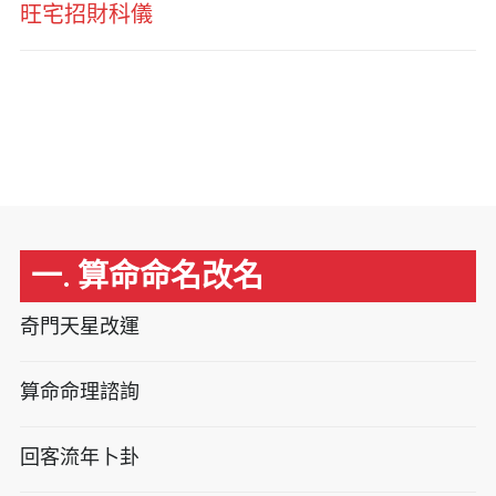
旺宅招財科儀
一. 算命命名改名
奇門天星改運
算命命理諮詢
回客流年卜卦