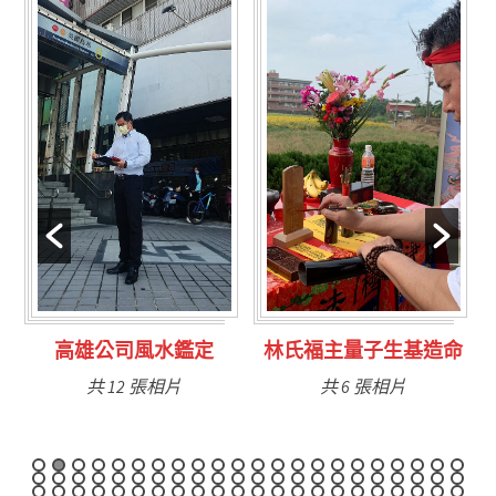
林氏福主量子生基造命
台南永康風水鑑定
共 6 張相片
共 9 張相片