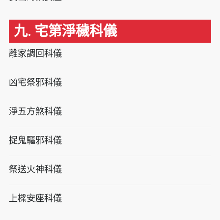
九. 宅第淨穢科儀
離家調回科儀
凶宅祭邪科儀
淨五方煞科儀
捉鬼驅邪科儀
祭送火神科儀
上樑安座科儀