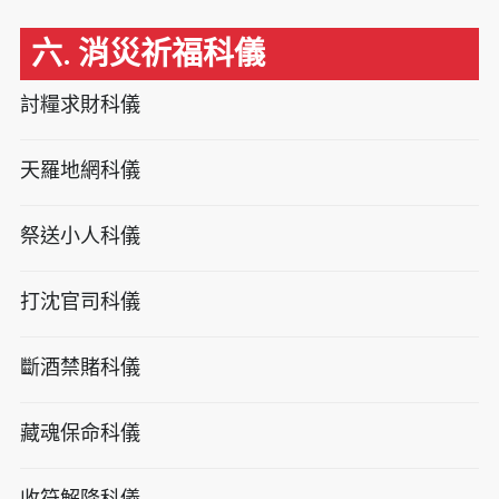
六. 消災祈福科儀
討糧求財科儀
天羅地網科儀
祭送小人科儀
打沈官司科儀
斷酒禁賭科儀
藏魂保命科儀
收符解降科儀