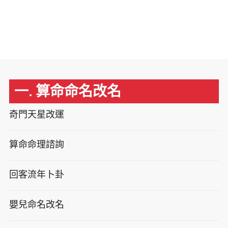
一. 算命命名改名
奇門天星改運
算命命理諮詢
回客流年卜卦
嬰兒命名改名