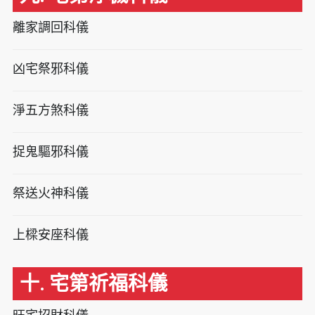
離家調回科儀
凶宅祭邪科儀
淨五方煞科儀
捉鬼驅邪科儀
祭送火神科儀
上樑安座科儀
十. 宅第祈福科儀