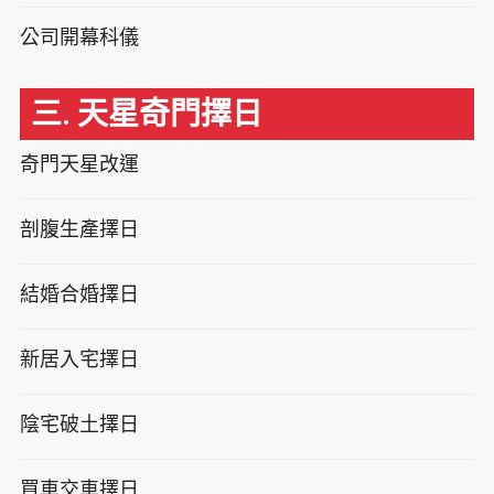
公司開幕科儀
三. 天星奇門擇日
奇門天星改運
剖腹生產擇日
結婚合婚擇日
新居入宅擇日
陰宅破土擇日
買車交車擇日