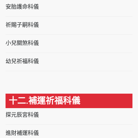
安胎護命科儀
祈賜子嗣科儀
小兒關煞科儀
幼兒祈福科儀
十二.補運祈福科儀
探元辰宮科儀
進財補運科儀