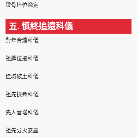
靈骨塔位鑑定
五. 慎終追遠科儀
對年合爐科儀
祖牌位遷科儀
佳城破土科儀
祖先撿骨科儀
先人晉塔科儀
祖先分火安座