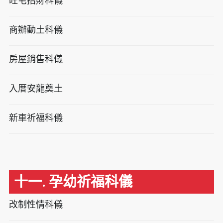
旺宅招財科儀
商辦動土科儀
房屋銷售科儀
入厝安龍奠土
新車祈福科儀
十一. 孕幼祈福科儀
改制性情科儀