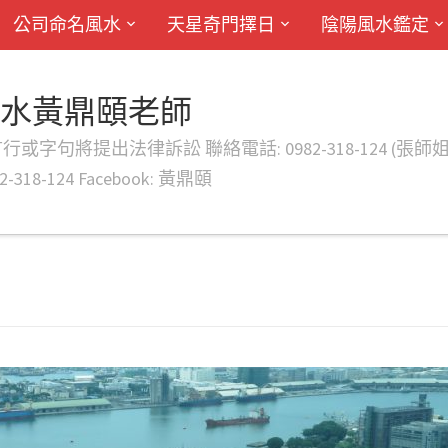
公司命名風水
天星奇門擇日
陰陽風水鑑定
風水黃鼎頤老師
律訴訟 聯絡電話: 0982-318-124 (張師姐) EMAIL: d
-318-124 Facebook: 黃鼎頤