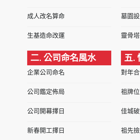
成人改名算命
墓園設
生基造命改運
靈骨塔
二. 公司命名風水
五.
企業公司命名
對年合
公司鑑定佈局
祖牌位
公司開幕擇日
佳城破
新春開工擇日
祖先撿