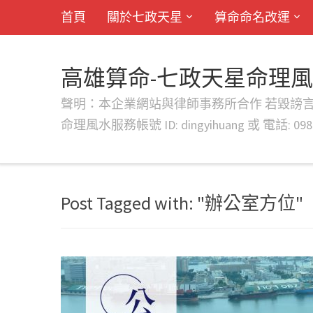
首頁
關於七政天星
算命命名改運
高雄算命-七政天星命理
聲明：本企業網站與律師事務所合作 若毀謗言行或字句將提出法
命理風水服務帳號 ID: dingyihuang 或 電話: 0982
Post Tagged with: "辦公室方位"