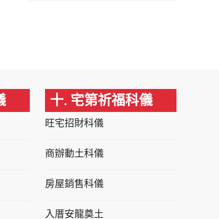
儀
十. 宅第祈福科儀
旺宅招財科儀
商辦動土科儀
房屋銷售科儀
入厝安龍奠土