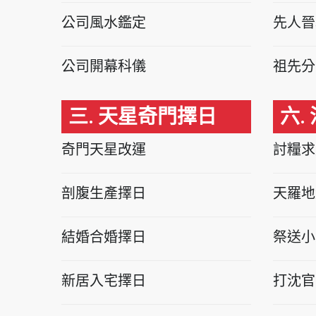
公司風水鑑定
先人晉
公司開幕科儀
祖先分
三. 天星奇門擇日
六.
奇門天星改運
討糧求
剖腹生產擇日
天羅地
結婚合婚擇日
祭送小
新居入宅擇日
打沈官