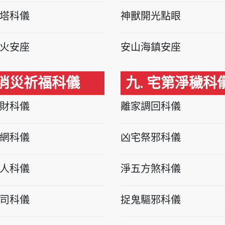
塔科儀
神獸開光點眼
火安座
安山海鎮安座
 消災祈福科儀
九. 宅第淨穢科
財科儀
離家調回科儀
網科儀
凶宅祭邪科儀
人科儀
淨五方煞科儀
司科儀
捉鬼驅邪科儀