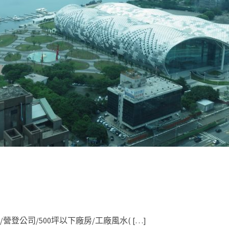
/營登公司/500坪以下廠房/工廠風水( […]