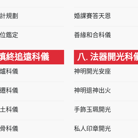
計規劃
婚課賽答天恩
位鑑定
善緣和合科儀
 慎終追遠科儀
八. 法器開光科
爐科儀
神明開光安座
遷科儀
神明退神出火
土科儀
手飾玉珮開光
骨科儀
私人印章開光