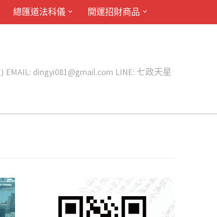
總匯道法科儀
開運招財商品
ingyi081@gmail.com LINE: 七政天星