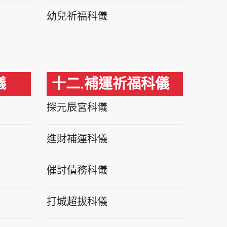
幼兒祈福科儀
儀
十二.補運祈福科儀
探元辰宮科儀
進財補運科儀
催討債務科儀
打城超拔科儀