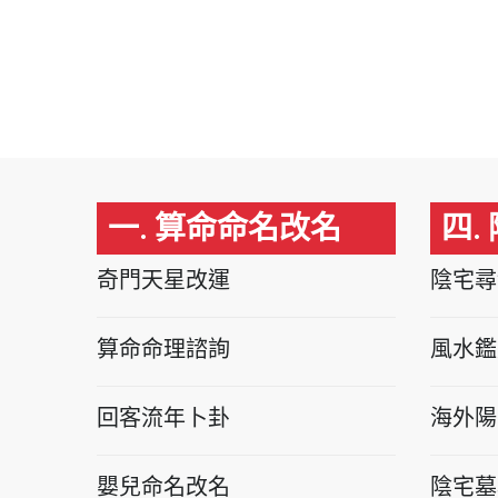
一. 算命命名改名
四.
奇門天星改運
陰宅尋
算命命理諮詢
風水鑑
回客流年卜卦
海外陽
嬰兒命名改名
陰宅墓