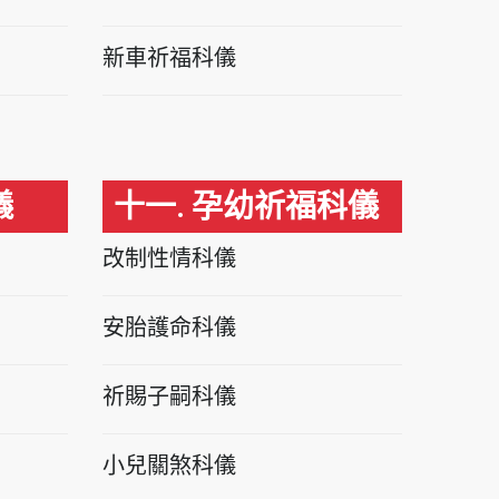
新車祈福科儀
儀
十一. 孕幼祈福科儀
改制性情科儀
安胎護命科儀
祈賜子嗣科儀
小兒關煞科儀