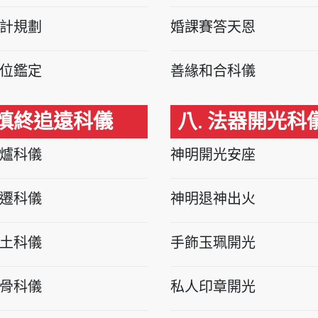
計規劃
婚課賽答天恩
位鑑定
善緣和合科儀
 慎終追遠科儀
八. 法器開光科
爐科儀
神明開光安座
遷科儀
神明退神出火
土科儀
手飾玉珮開光
骨科儀
私人印章開光