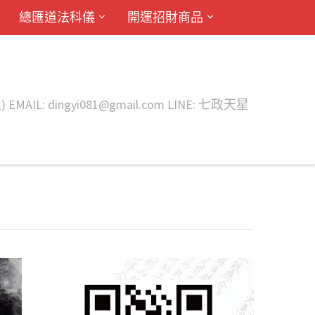
總匯道法科儀
開運招財商品
ingyi081@gmail.com LINE: 七政天星