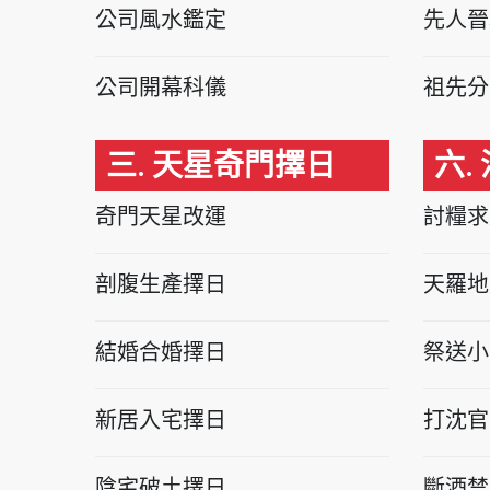
公司風水鑑定
先人晉
公司開幕科儀
祖先分
三. 天星奇門擇日
六.
奇門天星改運
討糧求
剖腹生產擇日
天羅地
結婚合婚擇日
祭送小
新居入宅擇日
打沈官
陰宅破土擇日
斷酒禁