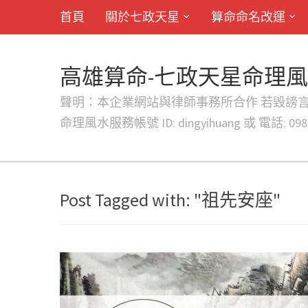
首頁
關於七政天星
算命命名改運
高雄算命-七政天星命理
聲明：本企業網站與律師事務所合作 若毀謗言行或字句將提出法
命理風水服務帳號 ID: dingyihuang 或 電話: 0982
Post Tagged with: "祖先安座"