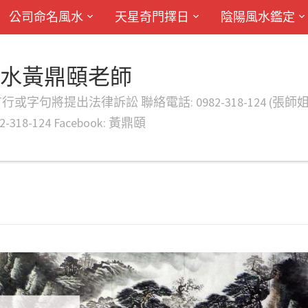
公司命名風水
天星奇門擇日
陰陽風水鑑定
風水黃鼎頤老師
律訴訟 聯絡電話: 0982-318-124 (張師姐) EMAIL: d
-318-124 Facebook: 黃鼎頤