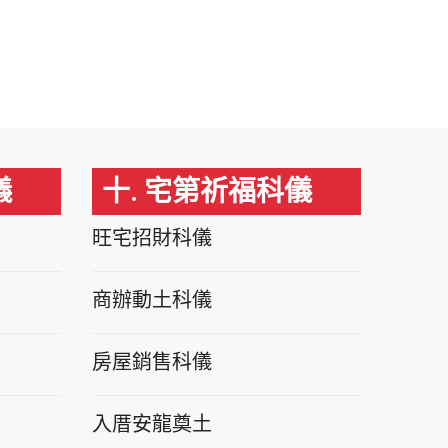
儀
十. 宅第祈福科儀
旺宅招財科儀
商辦動土科儀
房屋銷售科儀
入厝安龍奠土