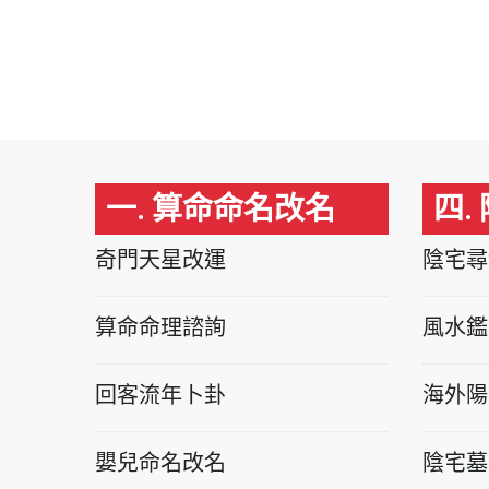
一. 算命命名改名
四.
奇門天星改運
陰宅尋
算命命理諮詢
風水鑑
回客流年卜卦
海外陽
嬰兒命名改名
陰宅墓