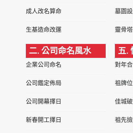
成人改名算命
墓園設
生基造命改運
靈骨塔
二. 公司命名風水
五.
企業公司命名
對年合
公司鑑定佈局
祖牌位
公司開幕擇日
佳城破
新春開工擇日
祖先撿