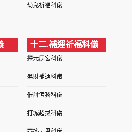
幼兒祈福科儀
儀
十二.補運祈福科儀
探元辰宮科儀
進財補運科儀
催討債務科儀
打城超拔科儀
賽答天恩科儀