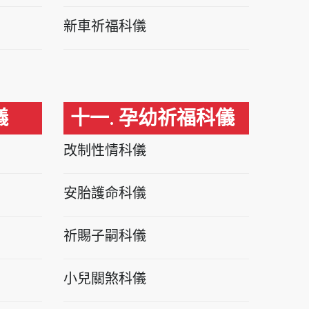
新車祈福科儀
儀
十一. 孕幼祈福科儀
改制性情科儀
安胎護命科儀
祈賜子嗣科儀
小兒關煞科儀