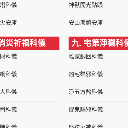
塔科儀
神獸開光點眼
火安座
安山海鎮安座
 消災祈福科儀
九. 宅第淨穢科
財科儀
離家調回科儀
網科儀
凶宅祭邪科儀
人科儀
淨五方煞科儀
司科儀
捉鬼驅邪科儀
賭科儀
祭送火神科儀