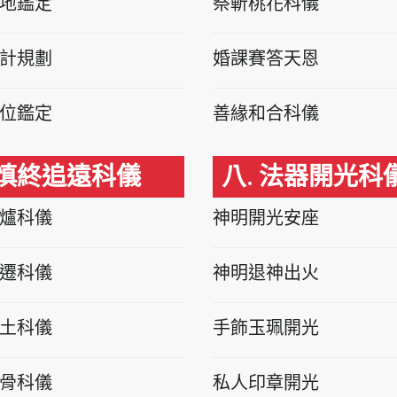
地鑑定
祭斬桃花科儀
計規劃
婚課賽答天恩
位鑑定
善緣和合科儀
 慎終追遠科儀
八. 法器開光科
爐科儀
神明開光安座
遷科儀
神明退神出火
土科儀
手飾玉珮開光
骨科儀
私人印章開光