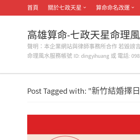
首頁
關於七政天星
算命命名改運
高雄算命-七政天星命理
聲明：本企業網站與律師事務所合作 若毀謗言行或字句將提出法
命理風水服務帳號 ID: dingyihuang 或 電話: 0982
Post Tagged with: "新竹結婚