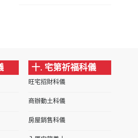
儀
十. 宅第祈福科儀
旺宅招財科儀
商辦動土科儀
房屋銷售科儀