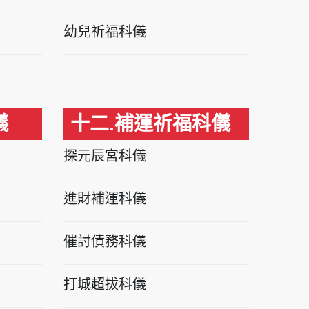
幼兒祈福科儀
儀
十二.補運祈福科儀
探元辰宮科儀
進財補運科儀
催討債務科儀
打城超拔科儀