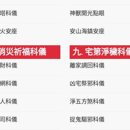
塔科儀
神獸開光點眼
火安座
安山海鎮安座
 消災祈福科儀
九. 宅第淨穢科
財科儀
離家調回科儀
網科儀
凶宅祭邪科儀
人科儀
淨五方煞科儀
司科儀
捉鬼驅邪科儀