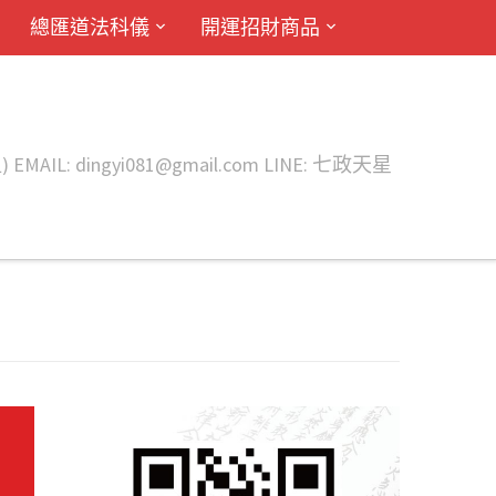
總匯道法科儀
開運招財商品
ingyi081@gmail.com LINE: 七政天星