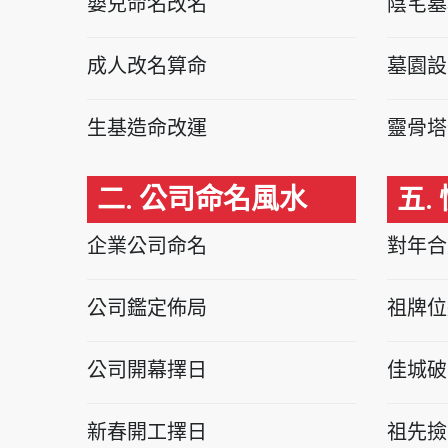
嬰兒命名改名
陰宅墓
成人改名算命
墓園設
生基造命改運
靈骨塔
二. 公司命名風水
五.
企業公司命名
對年合
公司鑑定佈局
祖牌位
公司開幕擇日
佳城破
新春開工擇日
祖先撿