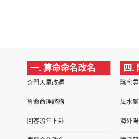
一. 算命命名改名
四.
奇門天星改運
陰宅尋
算命命理諮詢
風水鑑
回客流年卜卦
海外陽