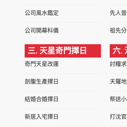
公司風水鑑定
先人晉
公司開幕科儀
祖先分
三. 天星奇門擇日
六.
奇門天星改運
討糧求
剖腹生產擇日
天羅地
結婚合婚擇日
祭送小
新居入宅擇日
打沈官