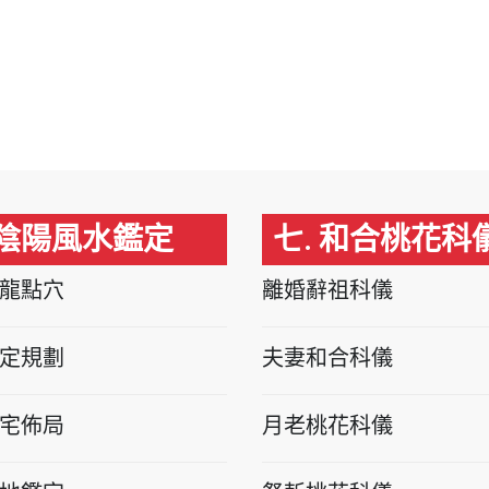
 陰陽風水鑑定
七. 和合桃花科
龍點穴
離婚辭祖科儀
定規劃
夫妻和合科儀
宅佈局
月老桃花科儀