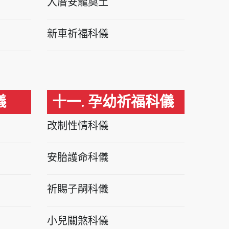
入厝安龍奠土
新車祈福科儀
儀
十一. 孕幼祈福科儀
改制性情科儀
安胎護命科儀
祈賜子嗣科儀
小兒關煞科儀