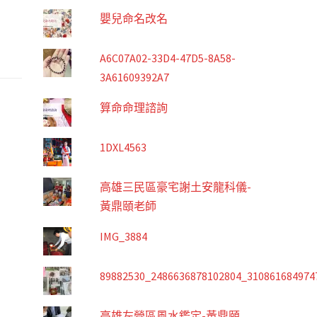
嬰兒命名改名
A6C07A02-33D4-47D5-8A58-
3A61609392A7
算命命理諮詢
1DXL4563
高雄三民區豪宅謝土安龍科儀-
黃鼎頤老師
IMG_3884
89882530_2486636878102804_310861684974
高雄左營區風水鑑定-黃鼎頤