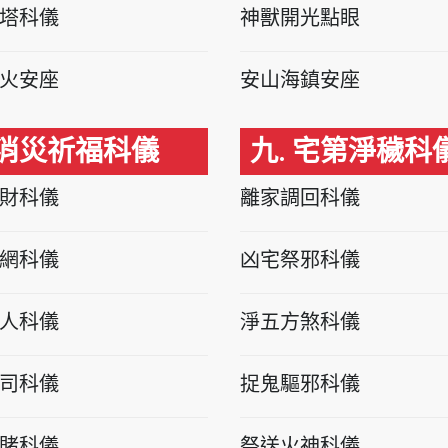
塔科儀
神獸開光點眼
火安座
安山海鎮安座
 消災祈福科儀
九. 宅第淨穢科
財科儀
離家調回科儀
網科儀
凶宅祭邪科儀
人科儀
淨五方煞科儀
司科儀
捉鬼驅邪科儀
賭科儀
祭送火神科儀