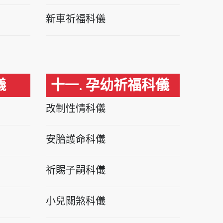
新車祈福科儀
儀
十一. 孕幼祈福科儀
改制性情科儀
安胎護命科儀
祈賜子嗣科儀
小兒關煞科儀