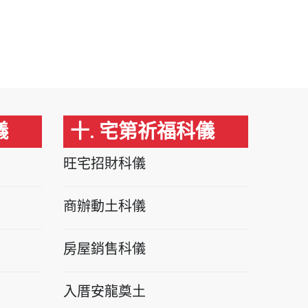
儀
十. 宅第祈福科儀
旺宅招財科儀
商辦動土科儀
房屋銷售科儀
入厝安龍奠土