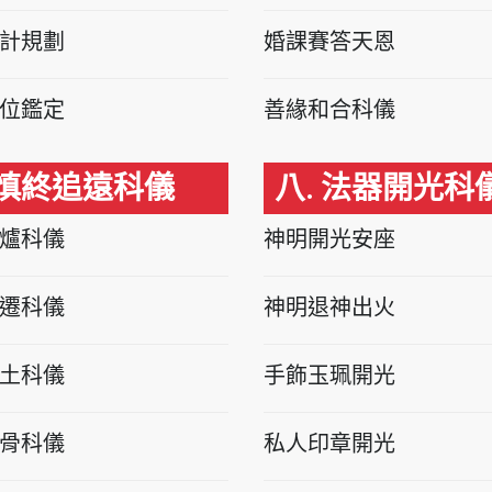
計規劃
婚課賽答天恩
位鑑定
善緣和合科儀
 慎終追遠科儀
八. 法器開光科
爐科儀
神明開光安座
遷科儀
神明退神出火
土科儀
手飾玉珮開光
骨科儀
私人印章開光