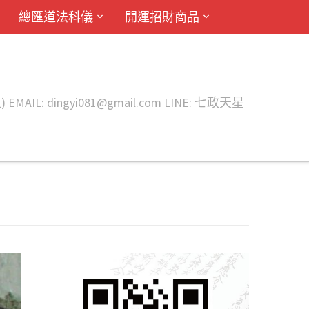
總匯道法科儀
開運招財商品
ingyi081@gmail.com LINE: 七政天星