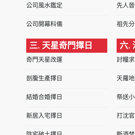
公司風水鑑定
先人晉
公司開幕科儀
祖先分
三. 天星奇門擇日
六.
奇門天星改運
討糧求
剖腹生產擇日
天羅地
結婚合婚擇日
祭送小
新居入宅擇日
打沈官
陰宅破土擇日
斷酒禁