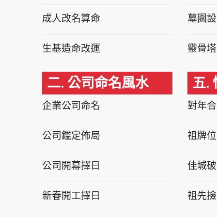
成人改名算命
墓園設
生基造命改運
靈骨塔
二. 公司命名風水
五.
企業公司命名
對年合
公司鑑定佈局
祖牌位
公司開幕擇日
佳城破
新春開工擇日
祖先撿