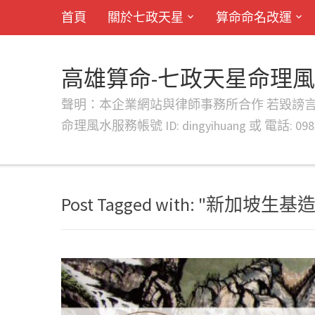
首頁
關於七政天星
算命命名改運
高雄算命-七政天星命理
聲明：本企業網站與律師事務所合作 若毀謗言行或字句將提出法
命理風水服務帳號 ID: dingyihuang 或 電話: 0982
Post Tagged with: "新加坡生基