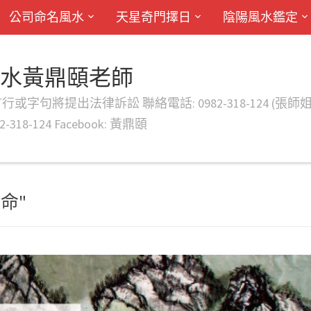
公司命名風水
天星奇門擇日
陰陽風水鑑定
風水黃鼎頤老師
律訴訟 聯絡電話: 0982-318-124 (張師姐) EMAIL: d
-318-124 Facebook: 黃鼎頤
造命"