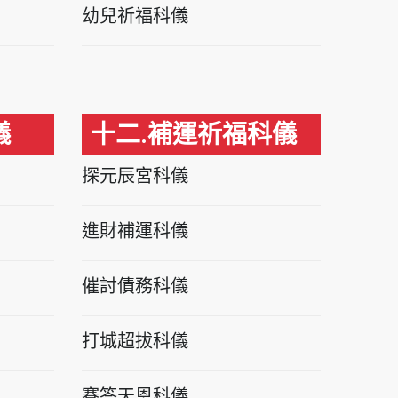
幼兒祈福科儀
儀
十二.補運祈福科儀
探元辰宮科儀
進財補運科儀
催討債務科儀
打城超拔科儀
賽答天恩科儀