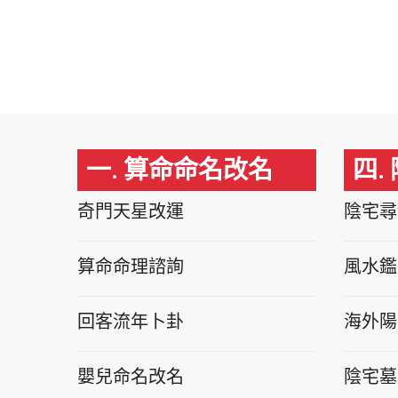
一. 算命命名改名
四.
奇門天星改運
陰宅尋
算命命理諮詢
風水鑑
回客流年卜卦
海外陽
嬰兒命名改名
陰宅墓