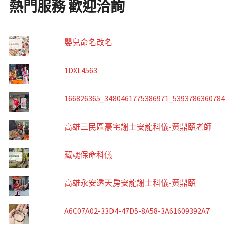
熱門服務 歡迎洽詢
嬰兒命名改名
1DXL4563
166826365_3480461775386971_539378636078
高雄三民區豪宅謝土安龍科儀-黃鼎頤老師
藏魂保命科儀
高雄永安透天房安龍謝土科儀-黃鼎頤
A6C07A02-33D4-47D5-8A58-3A61609392A7