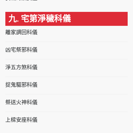
九. 宅第淨穢科儀
離家調回科儀
凶宅祭邪科儀
淨五方煞科儀
捉鬼驅邪科儀
祭送火神科儀
上樑安座科儀