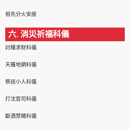
祖先分火安座
六. 消災祈福科儀
討糧求財科儀
天羅地網科儀
祭送小人科儀
打沈官司科儀
斷酒禁賭科儀