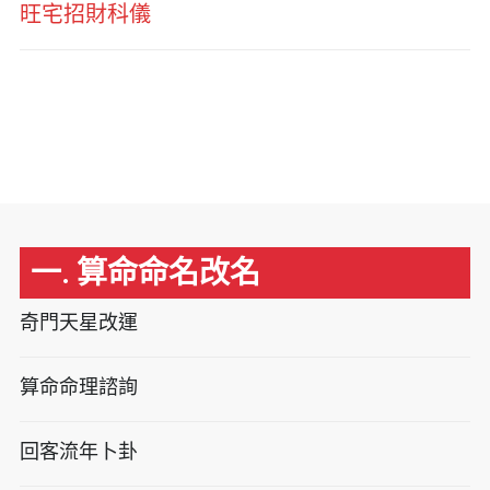
旺宅招財科儀
一. 算命命名改名
奇門天星改運
算命命理諮詢
回客流年卜卦