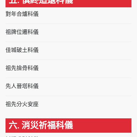
五. 慎終追遠科儀
對年合爐科儀
祖牌位遷科儀
佳城破土科儀
祖先撿骨科儀
先人晉塔科儀
祖先分火安座
六. 消災祈福科儀