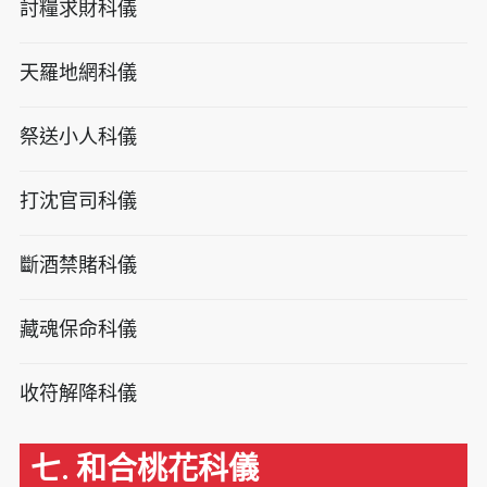
討糧求財科儀
天羅地網科儀
祭送小人科儀
打沈官司科儀
斷酒禁賭科儀
藏魂保命科儀
收符解降科儀
七. 和合桃花科儀