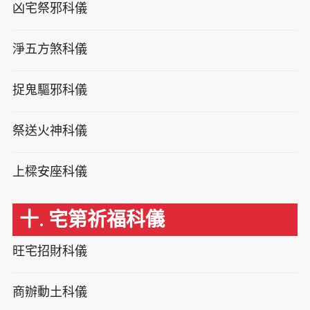
凶宅祭邪科儀
淨五方煞科儀
捉鬼驅邪科儀
祭送火神科儀
上樑安座科儀
十. 宅第祈福科儀
旺宅招財科儀
商辦動土科儀