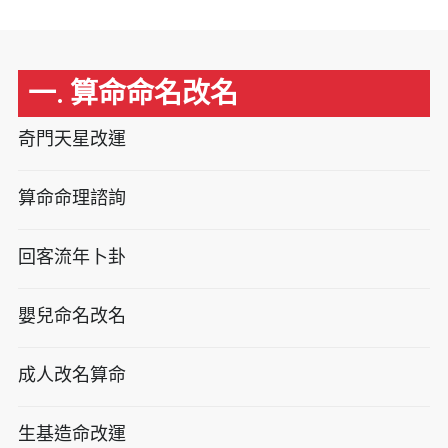
一. 算命命名改名
奇門天星改運
算命命理諮詢
回客流年卜卦
嬰兒命名改名
成人改名算命
生基造命改運