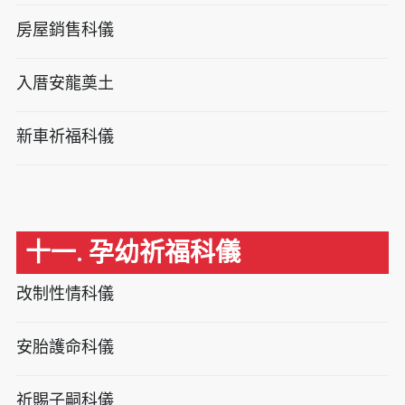
房屋銷售科儀
入厝安龍奠土
新車祈福科儀
十一. 孕幼祈福科儀
改制性情科儀
安胎護命科儀
祈賜子嗣科儀