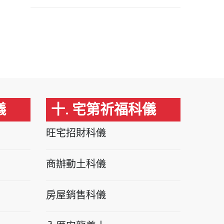
儀
十. 宅第祈福科儀
旺宅招財科儀
商辦動土科儀
房屋銷售科儀