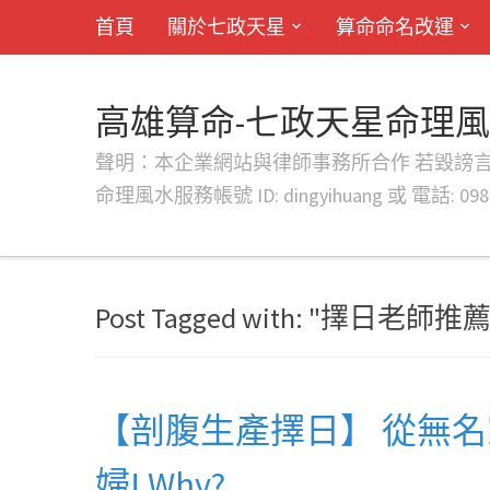
首頁
關於七政天星
算命命名改運
高雄算命-七政天星命理
聲明：本企業網站與律師事務所合作 若毀謗言行或字句將提出法
命理風水服務帳號 ID: dingyihuang 或 電話: 0982
Post Tagged with: "擇日老師推薦
【剖腹生產擇日】 從無
婦! Why?