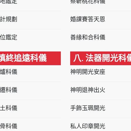
地鑑定
祭斬桃花科儀
計規劃
婚課賽答天恩
位鑑定
善緣和合科儀
 慎終追遠科儀
八. 法器開光科
爐科儀
神明開光安座
遷科儀
神明退神出火
土科儀
手飾玉珮開光
骨科儀
私人印章開光