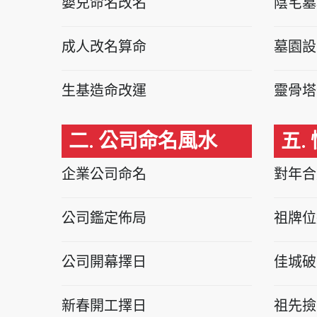
嬰兒命名改名
陰宅墓
成人改名算命
墓園設
生基造命改運
靈骨塔
二. 公司命名風水
五.
企業公司命名
對年合
公司鑑定佈局
祖牌位
公司開幕擇日
佳城破
新春開工擇日
祖先撿