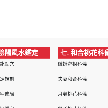
 陰陽風水鑑定
七. 和合桃花科
龍點穴
離婚辭祖科儀
定規劃
夫妻和合科儀
宅佈局
月老桃花科儀