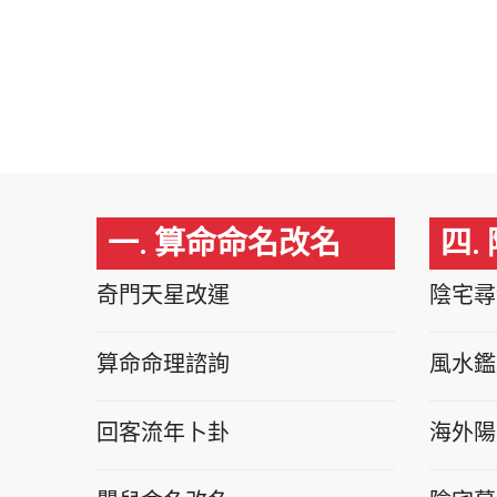
一. 算命命名改名
四.
奇門天星改運
陰宅尋
算命命理諮詢
風水鑑
回客流年卜卦
海外陽