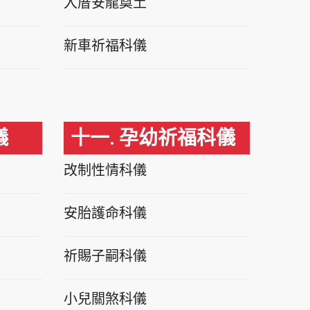
入厝安龍奠土
新車祈福科儀
儀
十一. 孕幼祈福科儀
改制性情科儀
安胎護命科儀
祈賜子嗣科儀
小兒關煞科儀