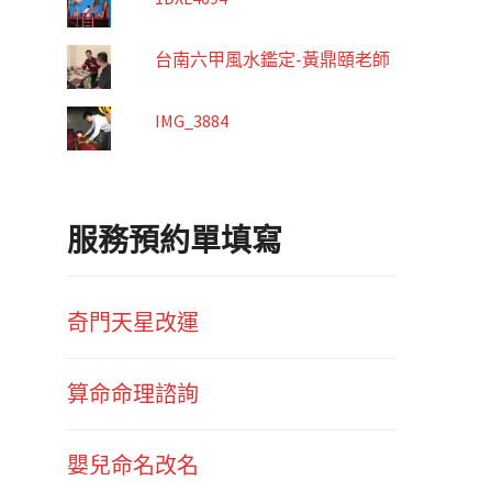
台南六甲風水鑑定-黃鼎頤老師
IMG_3884
服務預約單填寫
奇門天星改運
算命命理諮詢
嬰兒命名改名