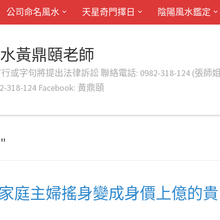
公司命名風水
天星奇門擇日
陰陽風水鑑定
風水黃鼎頤老師
律訴訟 聯絡電話: 0982-318-124 (張師姐) EMAIL: d
-318-124 Facebook: 黃鼎頤
"
名家庭主婦搖身變成身價上億的貴