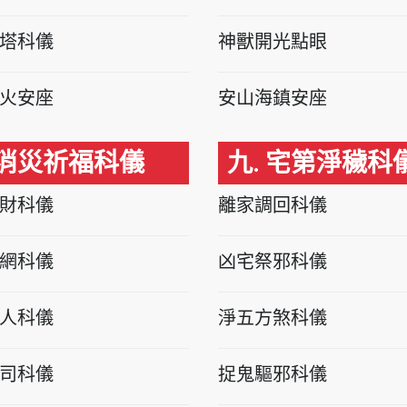
塔科儀
神獸開光點眼
火安座
安山海鎮安座
 消災祈福科儀
九. 宅第淨穢科
財科儀
離家調回科儀
網科儀
凶宅祭邪科儀
人科儀
淨五方煞科儀
司科儀
捉鬼驅邪科儀