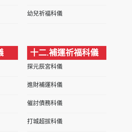
幼兒祈福科儀
儀
十二.補運祈福科儀
探元辰宮科儀
進財補運科儀
催討債務科儀
打城超拔科儀