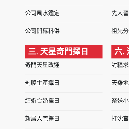
公司風水鑑定
先人晉
公司開幕科儀
祖先分
三. 天星奇門擇日
六.
奇門天星改運
討糧求
剖腹生產擇日
天羅地
結婚合婚擇日
祭送小
新居入宅擇日
打沈官