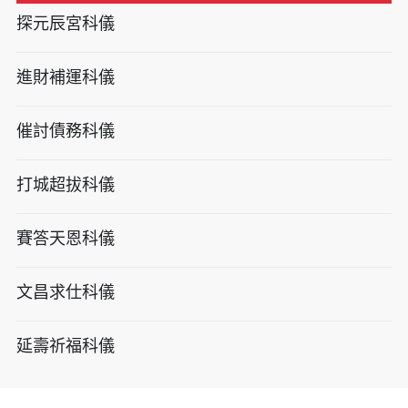
探元辰宮科儀
進財補運科儀
催討債務科儀
打城超拔科儀
賽答天恩科儀
文昌求仕科儀
延壽祈福科儀