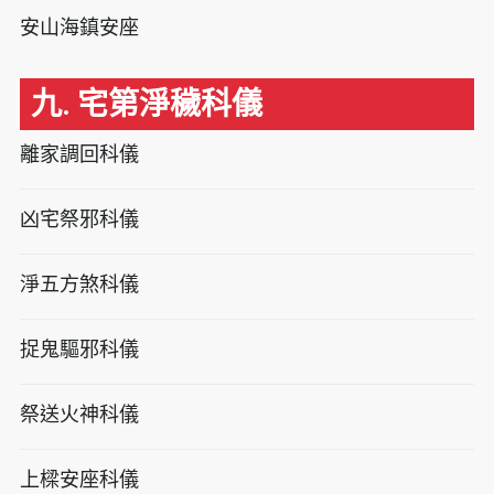
安山海鎮安座
九. 宅第淨穢科儀
離家調回科儀
凶宅祭邪科儀
淨五方煞科儀
捉鬼驅邪科儀
祭送火神科儀
上樑安座科儀