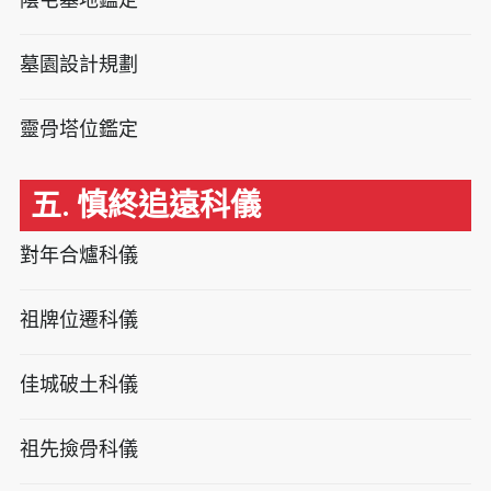
墓園設計規劃
靈骨塔位鑑定
五. 慎終追遠科儀
對年合爐科儀
祖牌位遷科儀
佳城破土科儀
祖先撿骨科儀