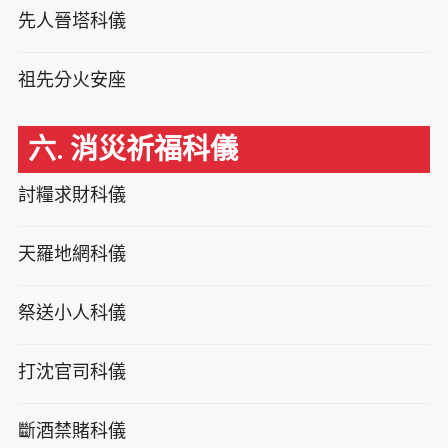
先人晉塔科儀
祖先分火安座
六. 消災祈福科儀
討糧求財科儀
天羅地網科儀
祭送小人科儀
打沈官司科儀
斷酒禁賭科儀