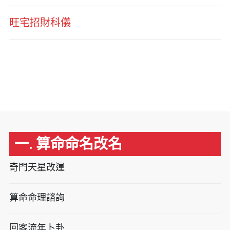
旺宅招財科儀
一. 算命命名改名
奇門天星改運
算命命理諮詢
回客流年卜卦