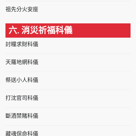
祖先分火安座
六. 消災祈福科儀
討糧求財科儀
天羅地網科儀
祭送小人科儀
打沈官司科儀
斷酒禁賭科儀
藏魂保命科儀