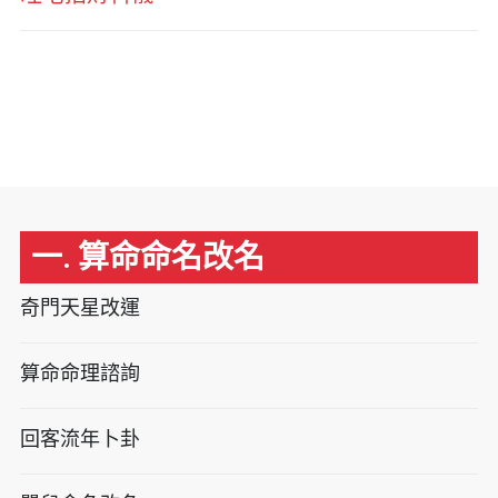
一. 算命命名改名
奇門天星改運
算命命理諮詢
回客流年卜卦