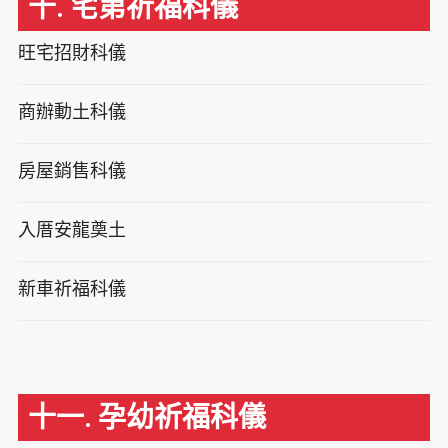
十. 宅第祈福科儀
旺宅招財科儀
商辦動土科儀
房屋銷售科儀
入厝安龍奠土
新車祈福科儀
十一. 孕幼祈福科儀