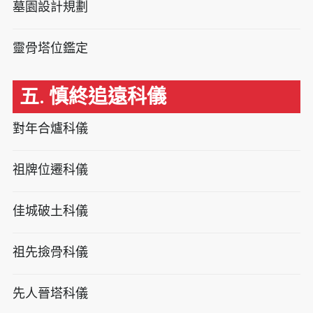
墓園設計規劃
靈骨塔位鑑定
五. 慎終追遠科儀
對年合爐科儀
祖牌位遷科儀
佳城破土科儀
祖先撿骨科儀
先人晉塔科儀