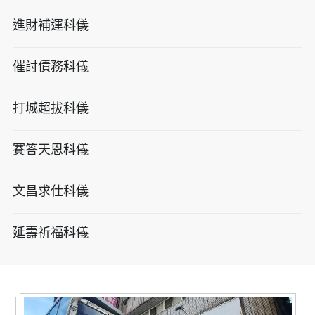
進財補運科儀
催討債務科儀
打城超拔科儀
賽答天恩科儀
文昌求仕科儀
延壽祈福科儀