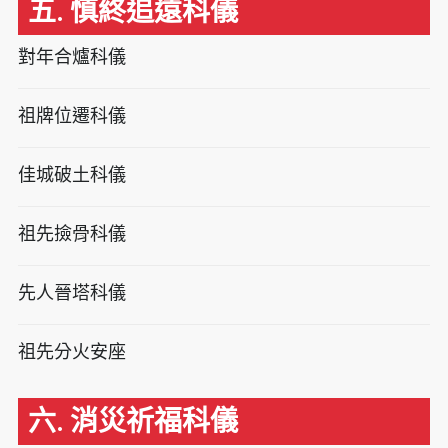
五. 慎終追遠科儀
對年合爐科儀
祖牌位遷科儀
佳城破土科儀
祖先撿骨科儀
先人晉塔科儀
祖先分火安座
六. 消災祈福科儀