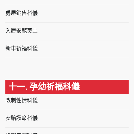
房屋銷售科儀
入厝安龍奠土
新車祈福科儀
十一. 孕幼祈福科儀
改制性情科儀
安胎護命科儀