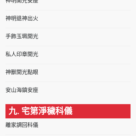
神明開光安座
神明退神出火
手飾玉珮開光
私人印章開光
神獸開光點眼
安山海鎮安座
九. 宅第淨穢科儀
離家調回科儀