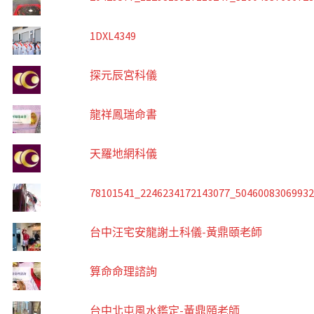
1DXL4349
探元辰宮科儀
龍祥鳳瑞命書
天羅地網科儀
78101541_2246234172143077_5046008306993
台中汪宅安龍謝土科儀-黃鼎頤老師
算命命理諮詢
台中北屯風水鑑定-黃鼎頤老師