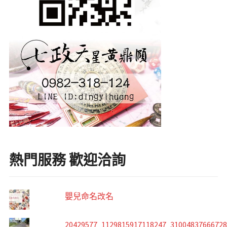
熱門服務 歡迎洽詢
嬰兒命名改名
20429577_1129815917118247_3100483766672