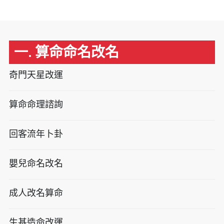
一. 算命命名改名
奇門天星改運
算命命理諮詢
回客流年卜卦
嬰兒命名改名
成人改名算命
生基造命改運