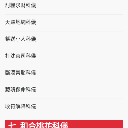
討糧求財科儀
天羅地網科儀
祭送小人科儀
打沈官司科儀
斷酒禁賭科儀
藏魂保命科儀
收符解降科儀
七. 和合桃花科儀