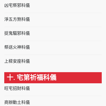
凶宅祭邪科儀
淨五方煞科儀
捉鬼驅邪科儀
祭送火神科儀
上樑安座科儀
十. 宅第祈福科儀
旺宅招財科儀
商辦動土科儀