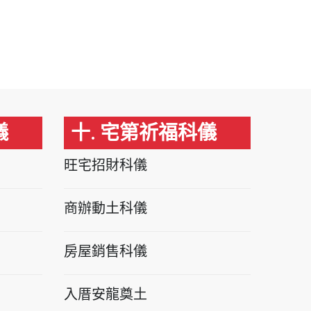
儀
十. 宅第祈福科儀
旺宅招財科儀
商辦動土科儀
房屋銷售科儀
入厝安龍奠土