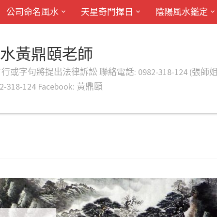
公司命名風水
天星奇門擇日
陰陽風水鑑定
風水黃鼎頤老師
律訴訟 聯絡電話: 0982-318-124 (張師姐) EMAIL: d
-318-124 Facebook: 黃鼎頤