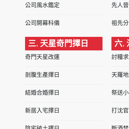
公司風水鑑定
先人晉
公司開幕科儀
祖先分
三. 天星奇門擇日
六.
奇門天星改運
討糧求
剖腹生產擇日
天羅地
結婚合婚擇日
祭送小
新居入宅擇日
打沈官
陰宅破土擇日
斷酒禁