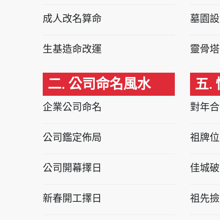
成人改名算命
墓園設
生基造命改運
靈骨塔
二. 公司命名風水
五.
企業公司命名
對年合
公司鑑定佈局
祖牌位
公司開幕擇日
佳城破
新春開工擇日
祖先撿