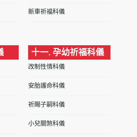
新車祈福科儀
儀
十一. 孕幼祈福科儀
改制性情科儀
安胎護命科儀
祈賜子嗣科儀
小兒關煞科儀