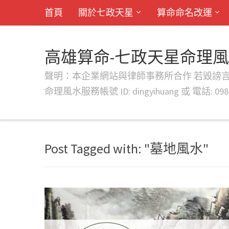
首頁
關於七政天星
算命命名改運
高雄算命-七政天星命理
聲明：本企業網站與律師事務所合作 若毀謗言行或字句將提出法
命理風水服務帳號 ID: dingyihuang 或 電話: 0982
Post Tagged with: "墓地風水"