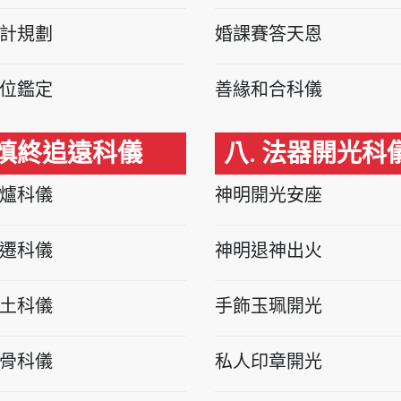
計規劃
婚課賽答天恩
位鑑定
善緣和合科儀
 慎終追遠科儀
八. 法器開光科
爐科儀
神明開光安座
遷科儀
神明退神出火
土科儀
手飾玉珮開光
骨科儀
私人印章開光