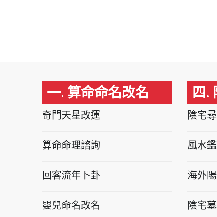
一. 算命命名改名
四.
奇門天星改運
陰宅尋
算命命理諮詢
風水鑑
回客流年卜卦
海外陽
嬰兒命名改名
陰宅墓