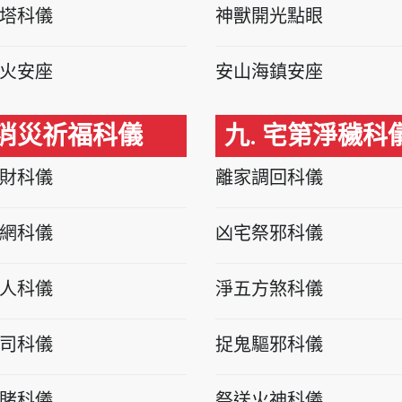
塔科儀
神獸開光點眼
火安座
安山海鎮安座
 消災祈福科儀
九. 宅第淨穢科
財科儀
離家調回科儀
網科儀
凶宅祭邪科儀
人科儀
淨五方煞科儀
司科儀
捉鬼驅邪科儀
賭科儀
祭送火神科儀