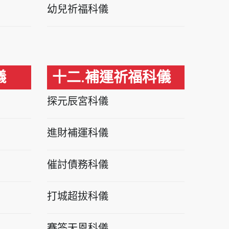
幼兒祈福科儀
儀
十二.補運祈福科儀
探元辰宮科儀
進財補運科儀
催討債務科儀
打城超拔科儀
賽答天恩科儀