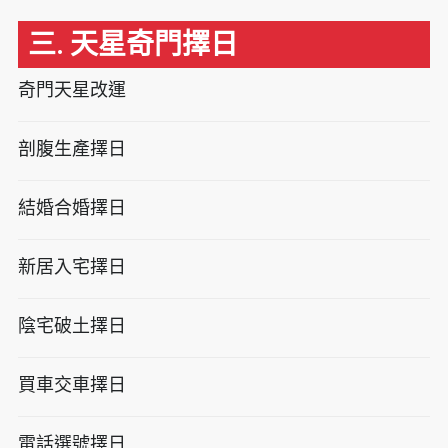
三. 天星奇門擇日
奇門天星改運
剖腹生產擇日
結婚合婚擇日
新居入宅擇日
陰宅破土擇日
買車交車擇日
電話選號擇日