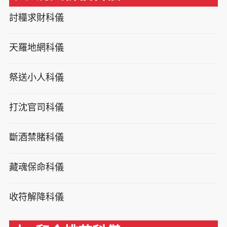
討糧求財科儀
天羅地網科儀
祭送小人科儀
打沈官司科儀
斷酒禁賭科儀
藏魂保命科儀
收符解降科儀