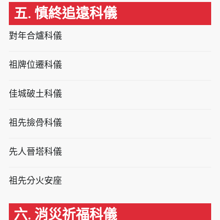
五. 慎終追遠科儀
對年合爐科儀
祖牌位遷科儀
佳城破土科儀
祖先撿骨科儀
先人晉塔科儀
祖先分火安座
六. 消災祈福科儀