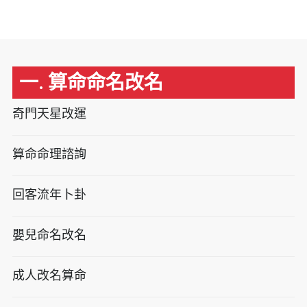
一. 算命命名改名
奇門天星改運
算命命理諮詢
回客流年卜卦
嬰兒命名改名
成人改名算命