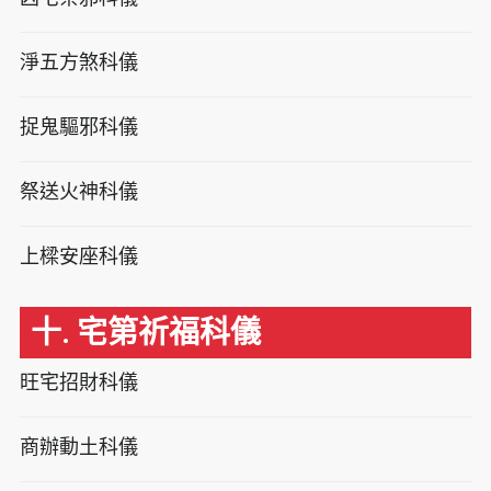
淨五方煞科儀
捉鬼驅邪科儀
祭送火神科儀
上樑安座科儀
十. 宅第祈福科儀
旺宅招財科儀
商辦動土科儀