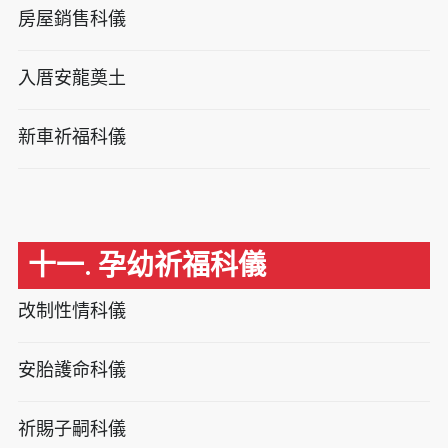
房屋銷售科儀
入厝安龍奠土
新車祈福科儀
十一. 孕幼祈福科儀
改制性情科儀
安胎護命科儀
祈賜子嗣科儀