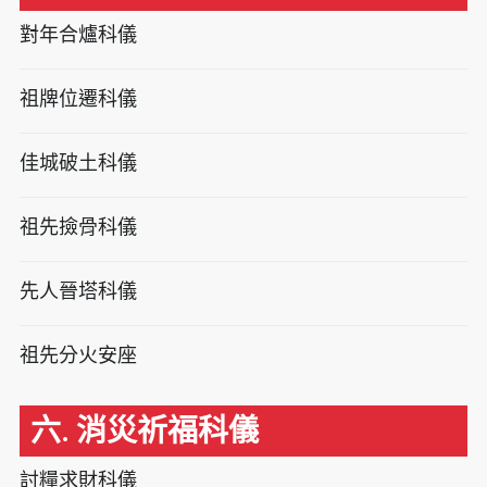
對年合爐科儀
祖牌位遷科儀
佳城破土科儀
祖先撿骨科儀
先人晉塔科儀
祖先分火安座
六. 消災祈福科儀
討糧求財科儀