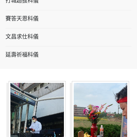
打城超拔科儀
賽答天恩科儀
文昌求仕科儀
延壽祈福科儀