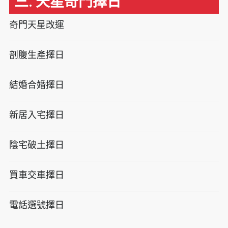
三. 天星奇門擇日
奇門天星改運
剖腹生產擇日
結婚合婚擇日
新居入宅擇日
陰宅破土擇日
買車交車擇日
電話選號擇日