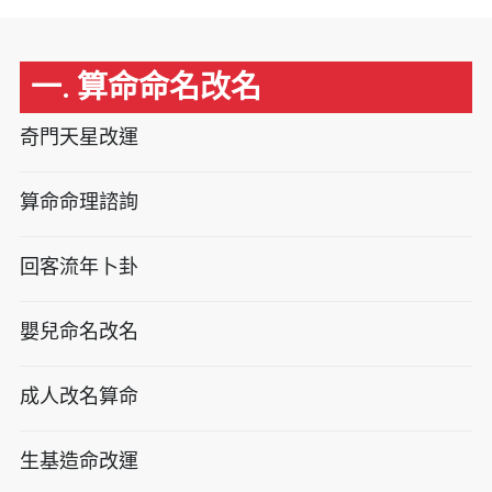
一. 算命命名改名
奇門天星改運
算命命理諮詢
回客流年卜卦
嬰兒命名改名
成人改名算命
生基造命改運