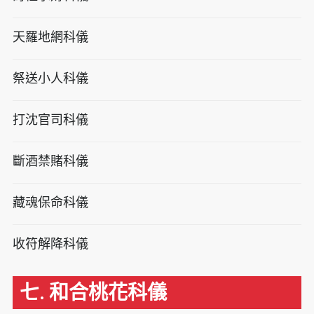
天羅地網科儀
祭送小人科儀
打沈官司科儀
斷酒禁賭科儀
藏魂保命科儀
收符解降科儀
七. 和合桃花科儀