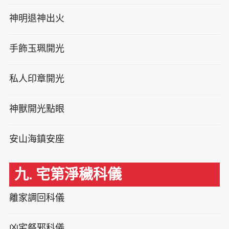
神明退神出火
手飾玉珮開光
私人印章開光
神獸開光點眼
安山海鎮安座
九. 宅第淨穢科儀
離家調回科儀
凶宅祭邪科儀