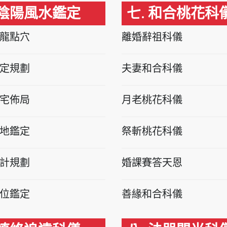
 陰陽風水鑑定
七. 和合桃花科
龍點穴
離婚辭祖科儀
定規劃
夫妻和合科儀
宅佈局
月老桃花科儀
地鑑定
祭斬桃花科儀
計規劃
婚課賽答天恩
位鑑定
善緣和合科儀