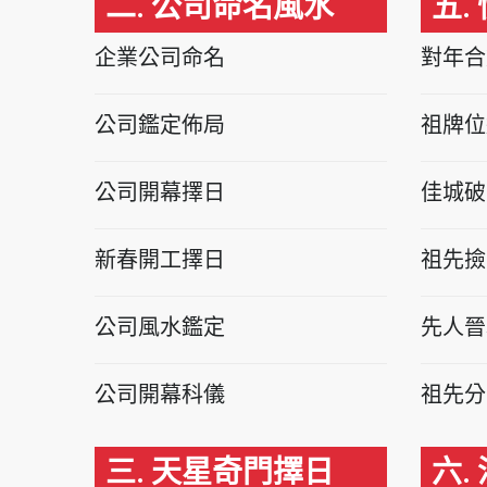
二. 公司命名風水
五.
企業公司命名
對年合
公司鑑定佈局
祖牌位
公司開幕擇日
佳城破
新春開工擇日
祖先撿
公司風水鑑定
先人晉
公司開幕科儀
祖先分
三. 天星奇門擇日
六.