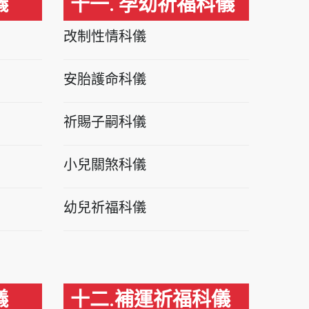
儀
十一. 孕幼祈福科儀
改制性情科儀
安胎護命科儀
祈賜子嗣科儀
小兒關煞科儀
幼兒祈福科儀
儀
十二.補運祈福科儀