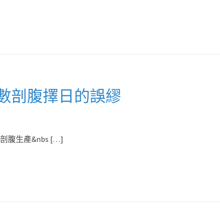
數剖腹擇日的誤繆
腹生產&nbs […]