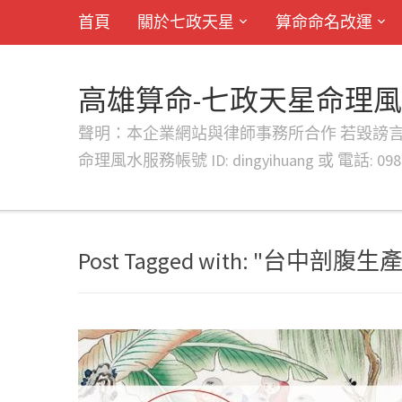
首頁
關於七政天星
算命命名改運
高雄算命-七政天星命理
聲明：本企業網站與律師事務所合作 若毀謗言行或字句將提出法
命理風水服務帳號 ID: dingyihuang 或 電話: 0982
Post Tagged with: "台中剖腹生產