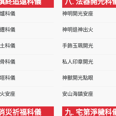
 慎終追遠科儀
八. 法器開光科
爐科儀
神明開光安座
遷科儀
神明退神出火
土科儀
手飾玉珮開光
骨科儀
私人印章開光
塔科儀
神獸開光點眼
火安座
安山海鎮安座
 消災祈福科儀
九. 宅第淨穢科