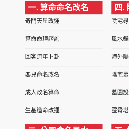
一. 算命命名改名
四.
奇門天星改運
陰宅尋
算命命理諮詢
風水鑑
回客流年卜卦
海外陽
嬰兒命名改名
陰宅墓
成人改名算命
墓園設
生基造命改運
靈骨塔