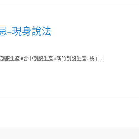
忌–現身說法
腹生產 #台中剖腹生產 #新竹剖腹生產 #桃 […]