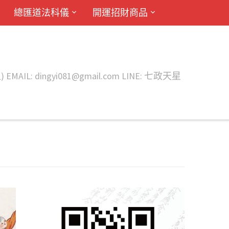
總匯道法科儀
開運招財商品
ingyi081@gmail.com LINE: 七政天星