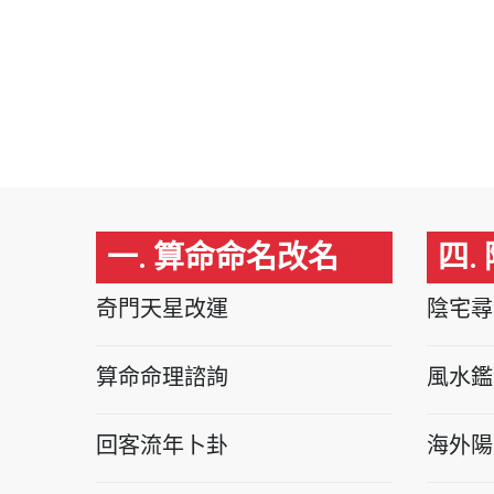
一. 算命命名改名
四.
奇門天星改運
陰宅尋
算命命理諮詢
風水鑑
回客流年卜卦
海外陽