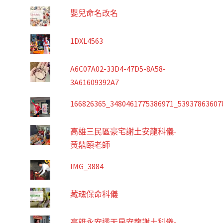
嬰兒命名改名
1DXL4563
A6C07A02-33D4-47D5-8A58-
3A61609392A7
166826365_3480461775386971_53937863607
高雄三民區豪宅謝土安龍科儀-
黃鼎頤老師
IMG_3884
藏魂保命科儀
高雄永安透天房安龍謝土科儀-