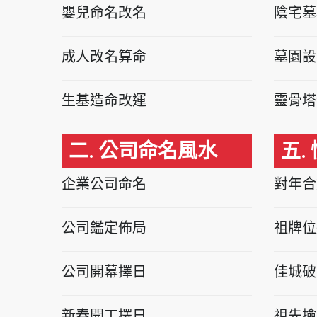
嬰兒命名改名
陰宅墓
成人改名算命
墓園設
生基造命改運
靈骨塔
二. 公司命名風水
五.
企業公司命名
對年合
公司鑑定佈局
祖牌位
公司開幕擇日
佳城破
新春開工擇日
祖先撿