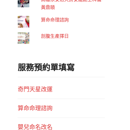
黃鼎頤
算命命理諮詢
剖腹生產擇日
服務預約單填寫
奇門天星改運
算命命理諮詢
嬰兒命名改名