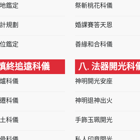
地鑑定
祭斬桃花科儀
計規劃
婚課賽答天恩
位鑑定
善緣和合科儀
 慎終追遠科儀
八. 法器開光科
爐科儀
神明開光安座
遷科儀
神明退神出火
土科儀
手飾玉珮開光
骨科儀
私人印章開光