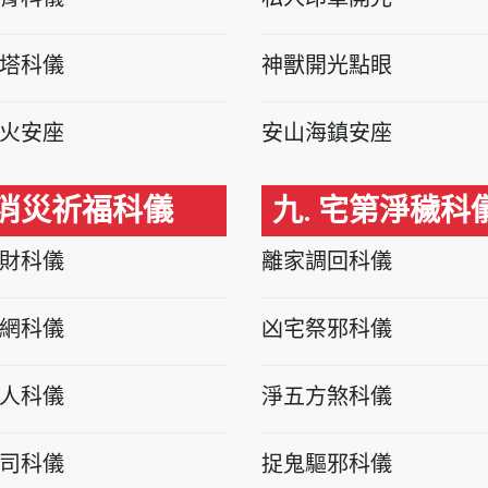
塔科儀
神獸開光點眼
火安座
安山海鎮安座
 消災祈福科儀
九. 宅第淨穢科
財科儀
離家調回科儀
網科儀
凶宅祭邪科儀
人科儀
淨五方煞科儀
司科儀
捉鬼驅邪科儀