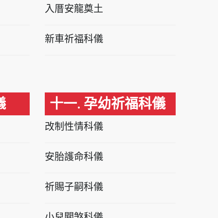
入厝安龍奠土
新車祈福科儀
儀
十一. 孕幼祈福科儀
改制性情科儀
安胎護命科儀
祈賜子嗣科儀
小兒關煞科儀