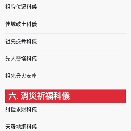
祖牌位遷科儀
佳城破土科儀
祖先撿骨科儀
先人晉塔科儀
祖先分火安座
六. 消災祈福科儀
討糧求財科儀
天羅地網科儀