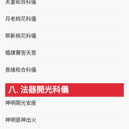
夫妻和合科儀
月老桃花科儀
祭斬桃花科儀
婚課賽答天恩
善緣和合科儀
八. 法器開光科儀
神明開光安座
神明退神出火