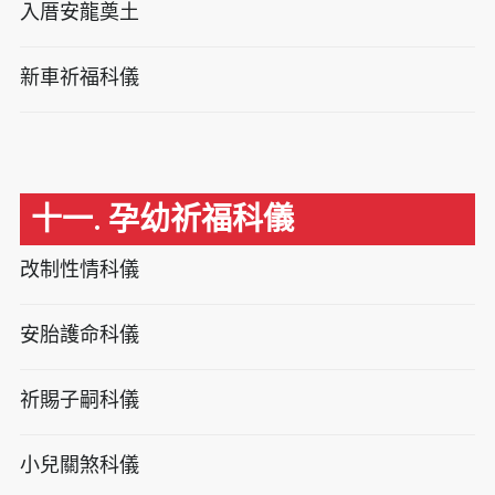
入厝安龍奠土
新車祈福科儀
十一. 孕幼祈福科儀
改制性情科儀
安胎護命科儀
祈賜子嗣科儀
小兒關煞科儀