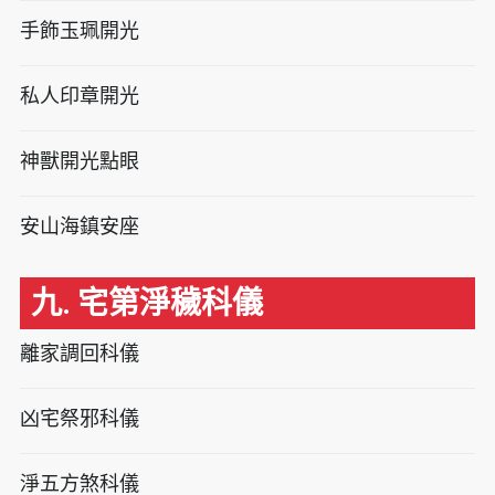
手飾玉珮開光
私人印章開光
神獸開光點眼
安山海鎮安座
九. 宅第淨穢科儀
離家調回科儀
凶宅祭邪科儀
淨五方煞科儀