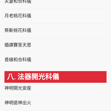
夫妻和合科儀
月老桃花科儀
祭斬桃花科儀
婚課賽答天恩
善緣和合科儀
八. 法器開光科儀
神明開光安座
神明退神出火