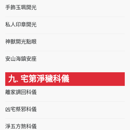
手飾玉珮開光
私人印章開光
神獸開光點眼
安山海鎮安座
九. 宅第淨穢科儀
離家調回科儀
凶宅祭邪科儀
淨五方煞科儀