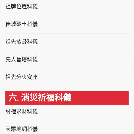
祖牌位遷科儀
佳城破土科儀
祖先撿骨科儀
先人晉塔科儀
祖先分火安座
六. 消災祈福科儀
討糧求財科儀
天羅地網科儀