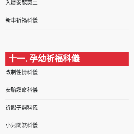
入厝安龍奠土
新車祈福科儀
十一. 孕幼祈福科儀
改制性情科儀
安胎護命科儀
祈賜子嗣科儀
小兒關煞科儀