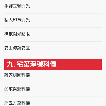
手飾玉珮開光
私人印章開光
神獸開光點眼
安山海鎮安座
九. 宅第淨穢科儀
離家調回科儀
凶宅祭邪科儀
淨五方煞科儀