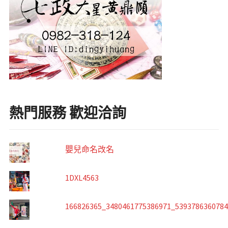
熱門服務 歡迎洽詢
嬰兒命名改名
1DXL4563
166826365_3480461775386971_539378636078