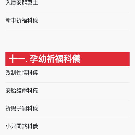
入厝安龍奠土
新車祈福科儀
十一. 孕幼祈福科儀
改制性情科儀
安胎護命科儀
祈賜子嗣科儀
小兒關煞科儀