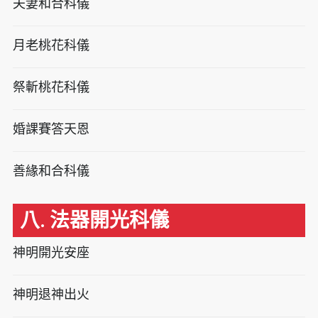
夫妻和合科儀
月老桃花科儀
祭斬桃花科儀
婚課賽答天恩
善緣和合科儀
八. 法器開光科儀
神明開光安座
神明退神出火