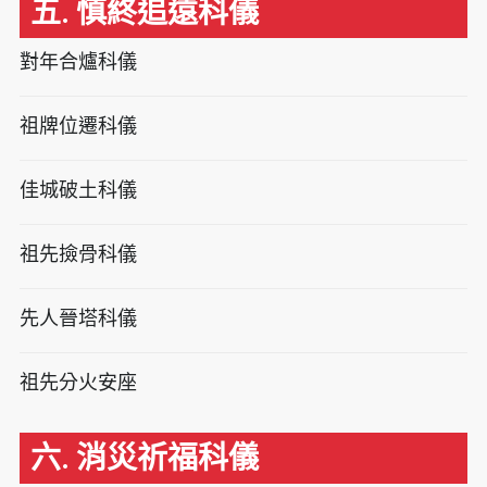
五. 慎終追遠科儀
對年合爐科儀
祖牌位遷科儀
佳城破土科儀
祖先撿骨科儀
先人晉塔科儀
祖先分火安座
六. 消災祈福科儀