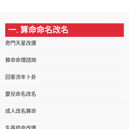
一. 算命命名改名
奇門天星改運
算命命理諮詢
回客流年卜卦
嬰兒命名改名
成人改名算命
生基造命改運