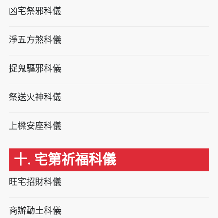
凶宅祭邪科儀
淨五方煞科儀
捉鬼驅邪科儀
祭送火神科儀
上樑安座科儀
十. 宅第祈福科儀
旺宅招財科儀
商辦動土科儀