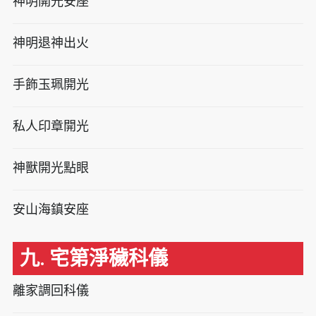
神明開光安座
神明退神出火
手飾玉珮開光
私人印章開光
神獸開光點眼
安山海鎮安座
九. 宅第淨穢科儀
離家調回科儀