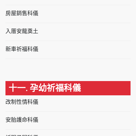
房屋銷售科儀
入厝安龍奠土
新車祈福科儀
十一. 孕幼祈福科儀
改制性情科儀
安胎護命科儀