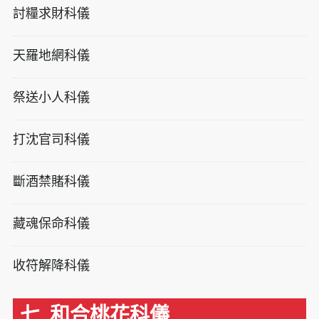
討糧求財科儀
天羅地網科儀
祭送小人科儀
打沈官司科儀
斷酒禁賭科儀
藏魂保命科儀
收符解降科儀
七. 和合桃花科儀