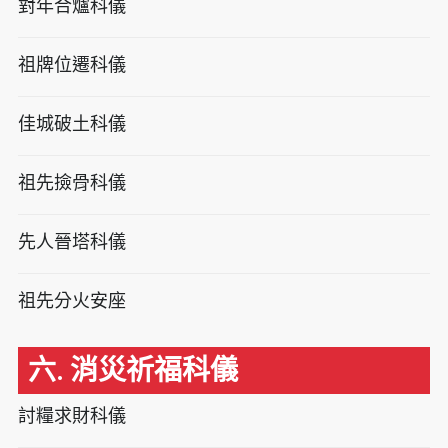
對年合爐科儀
祖牌位遷科儀
佳城破土科儀
祖先撿骨科儀
先人晉塔科儀
祖先分火安座
六. 消災祈福科儀
討糧求財科儀