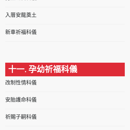
入厝安龍奠土
新車祈福科儀
十一. 孕幼祈福科儀
改制性情科儀
安胎護命科儀
祈賜子嗣科儀