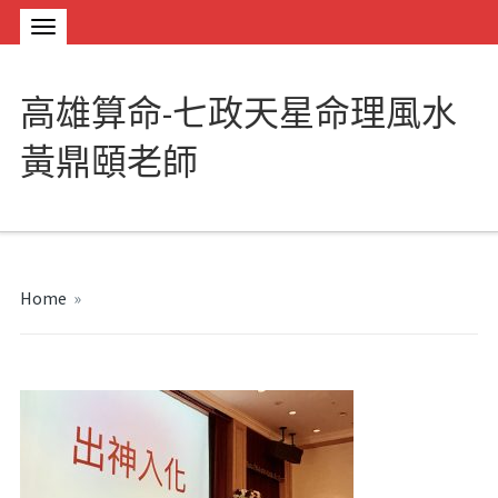
高雄算命-七政天星命理風水
黃鼎頤老師
Home
»