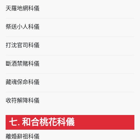
天羅地網科儀
祭送小人科儀
打沈官司科儀
斷酒禁賭科儀
藏魂保命科儀
收符解降科儀
七. 和合桃花科儀
離婚辭祖科儀