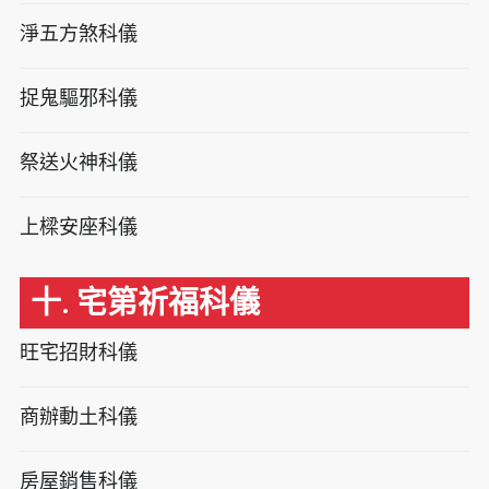
淨五方煞科儀
捉鬼驅邪科儀
祭送火神科儀
上樑安座科儀
十. 宅第祈福科儀
旺宅招財科儀
商辦動土科儀
房屋銷售科儀