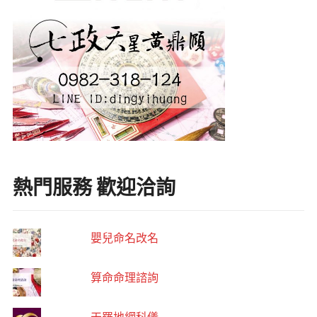
熱門服務 歡迎洽詢
嬰兒命名改名
算命命理諮詢