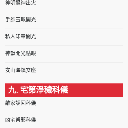
神明退神出火
手飾玉珮開光
私人印章開光
神獸開光點眼
安山海鎮安座
九. 宅第淨穢科儀
離家調回科儀
凶宅祭邪科儀