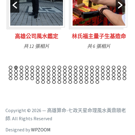
定
林氏福主量子生基造命
台南永康風水鑑定
共 6 張相片
共 9 張相片
Copyright © 2026 — 高雄算命-七政天星命理風水黃鼎頤老
師. All Rights Reserved
Designed by
WPZOOM