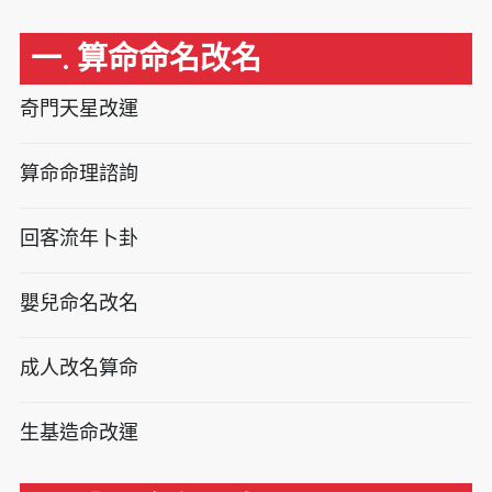
一. 算命命名改名
奇門天星改運
算命命理諮詢
回客流年卜卦
嬰兒命名改名
成人改名算命
生基造命改運