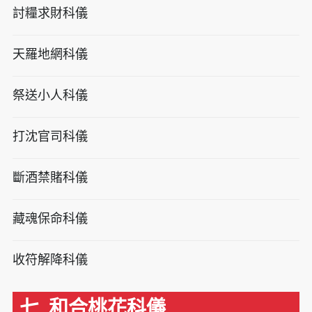
討糧求財科儀
天羅地網科儀
祭送小人科儀
打沈官司科儀
斷酒禁賭科儀
藏魂保命科儀
收符解降科儀
七. 和合桃花科儀