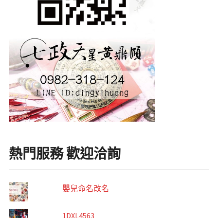
熱門服務 歡迎洽詢
嬰兒命名改名
1DXL4563