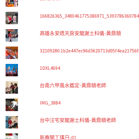
166826365_3480461775386971_539378636078
高雄永安透天房安龍謝土科儀-黃鼎頤
32109280.1b2e447ec96d3620713d05f4ea21756f
1DXL4694
台南六甲風水鑑定-黃鼎頤老師
IMG_3884
台中汪宅安龍謝土科儀-黃鼎頤老師
新春開工擇日-01