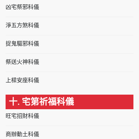
凶宅祭邪科儀
淨五方煞科儀
捉鬼驅邪科儀
祭送火神科儀
上樑安座科儀
十. 宅第祈福科儀
旺宅招財科儀
商辦動土科儀