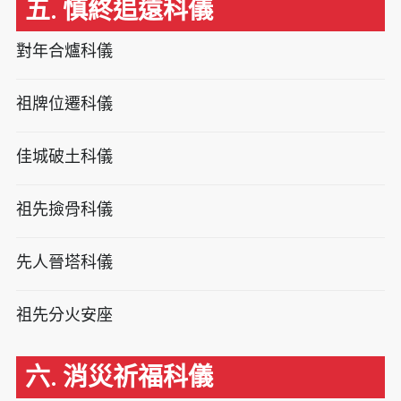
五. 慎終追遠科儀
對年合爐科儀
祖牌位遷科儀
佳城破土科儀
祖先撿骨科儀
先人晉塔科儀
祖先分火安座
六. 消災祈福科儀