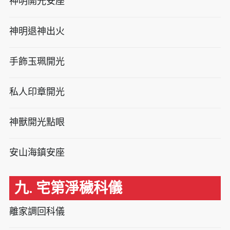
神明開光安座
神明退神出火
手飾玉珮開光
私人印章開光
神獸開光點眼
安山海鎮安座
九. 宅第淨穢科儀
離家調回科儀