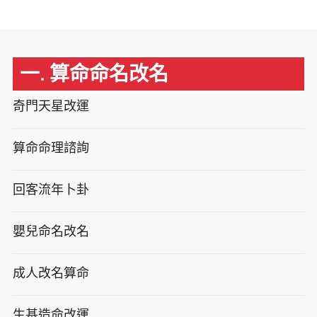
一. 算命命名改名
奇門天星改運
算命命理諮詢
回客流年卜卦
嬰兒命名改名
成人改名算命
生基造命改運