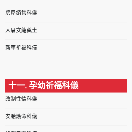
房屋銷售科儀
入厝安龍奠土
新車祈福科儀
十一. 孕幼祈福科儀
改制性情科儀
安胎護命科儀