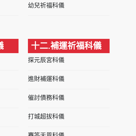
幼兒祈福科儀
儀
十二.補運祈福科儀
探元辰宮科儀
進財補運科儀
催討債務科儀
打城超拔科儀
賽答天恩科儀