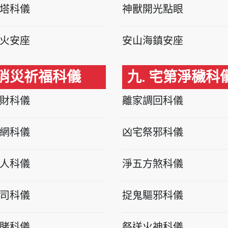
塔科儀
神獸開光點眼
火安座
安山海鎮安座
 消災祈福科儀
九. 宅第淨穢科
財科儀
離家調回科儀
網科儀
凶宅祭邪科儀
人科儀
淨五方煞科儀
司科儀
捉鬼驅邪科儀
賭科儀
祭送火神科儀