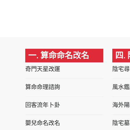
一. 算命命名改名
四.
奇門天星改運
陰宅尋
算命命理諮詢
風水鑑
回客流年卜卦
海外陽
嬰兒命名改名
陰宅墓