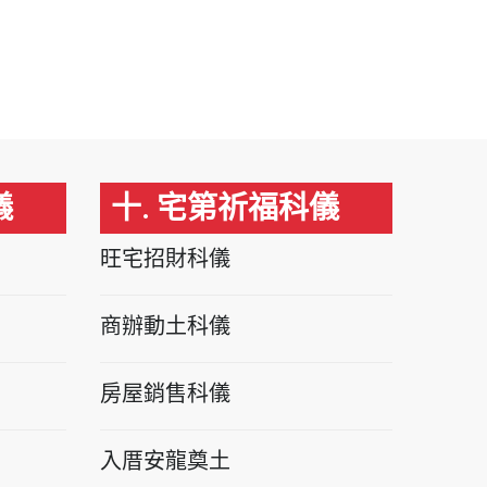
儀
十. 宅第祈福科儀
旺宅招財科儀
商辦動土科儀
房屋銷售科儀
入厝安龍奠土