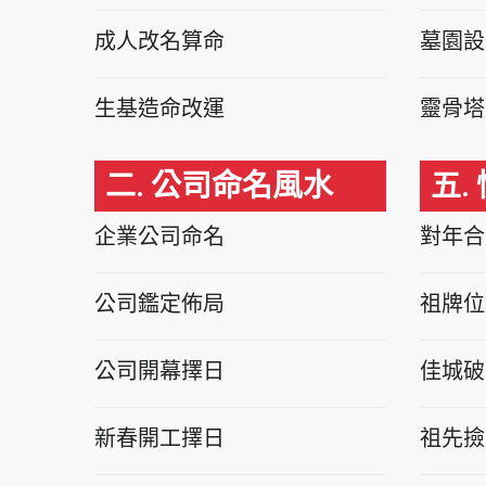
成人改名算命
墓園設
生基造命改運
靈骨塔
二. 公司命名風水
五.
企業公司命名
對年合
公司鑑定佈局
祖牌位
公司開幕擇日
佳城破
新春開工擇日
祖先撿