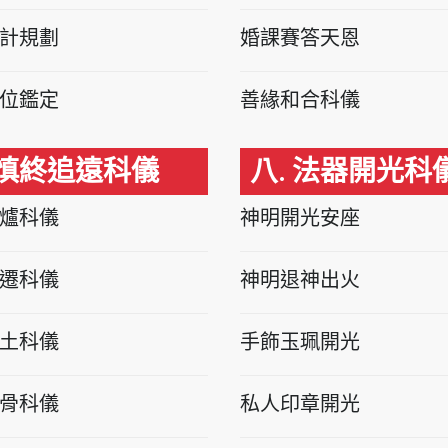
計規劃
婚課賽答天恩
位鑑定
善緣和合科儀
 慎終追遠科儀
八. 法器開光科
爐科儀
神明開光安座
遷科儀
神明退神出火
土科儀
手飾玉珮開光
骨科儀
私人印章開光