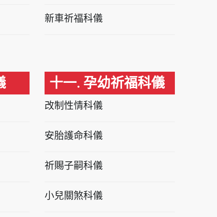
新車祈福科儀
儀
十一. 孕幼祈福科儀
改制性情科儀
安胎護命科儀
祈賜子嗣科儀
小兒關煞科儀