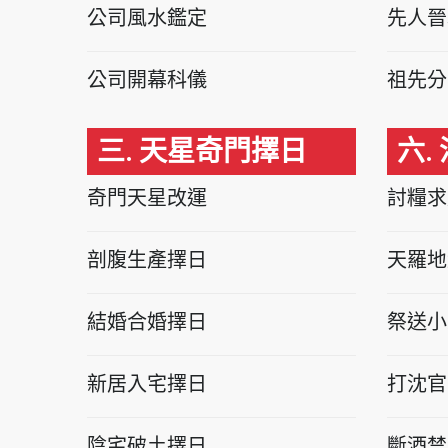
公司風水鑑定
先人晉
公司開幕科儀
祖先分
三. 天星奇門擇日
六.
奇門天星改運
討糧求
剖腹生產擇日
天羅地
結婚合婚擇日
祭送小
新居入宅擇日
打沈官
陰宅破土擇日
斷酒禁