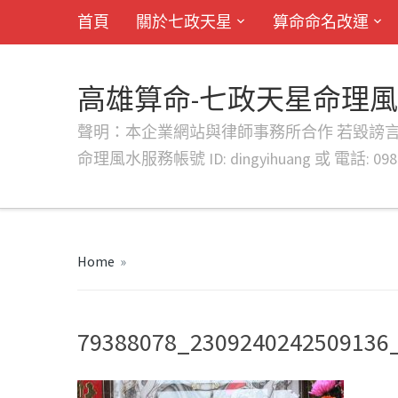
首頁
關於七政天星
算命命名改運
高雄算命-七政天星命理
聲明：本企業網站與律師事務所合作 若毀謗言行或字句將提出法
命理風水服務帳號 ID: dingyihuang 或 電話: 0982
Home
»
79388078_2309240242509136