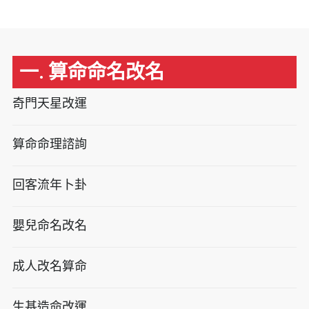
一. 算命命名改名
奇門天星改運
算命命理諮詢
回客流年卜卦
嬰兒命名改名
成人改名算命
生基造命改運