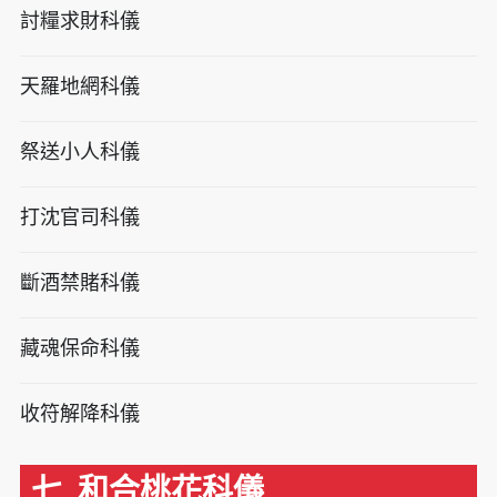
討糧求財科儀
天羅地網科儀
祭送小人科儀
打沈官司科儀
斷酒禁賭科儀
藏魂保命科儀
收符解降科儀
七. 和合桃花科儀