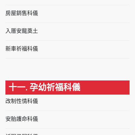
房屋銷售科儀
入厝安龍奠土
新車祈福科儀
十一. 孕幼祈福科儀
改制性情科儀
安胎護命科儀