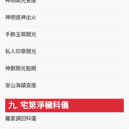
神明開光安座
神明退神出火
手飾玉珮開光
私人印章開光
神獸開光點眼
安山海鎮安座
九. 宅第淨穢科儀
離家調回科儀