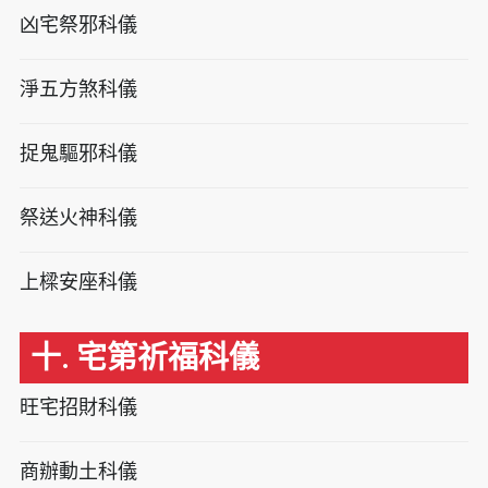
凶宅祭邪科儀
淨五方煞科儀
捉鬼驅邪科儀
祭送火神科儀
上樑安座科儀
十. 宅第祈福科儀
旺宅招財科儀
商辦動土科儀