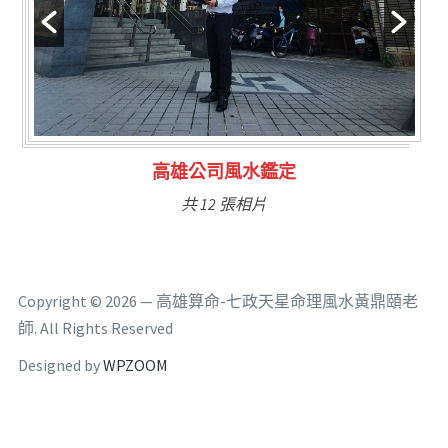
鑑定
林氏福主量子生基造
共 6 張相片
Copyright © 2026 — 高雄算命-七政天星命理風水黃鼎頤老
師. All Rights Reserved
Designed by
WPZOOM