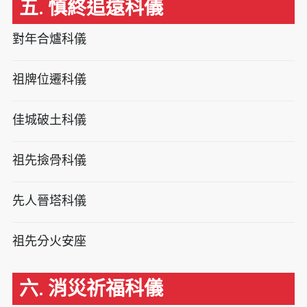
五. 慎終追遠科儀
對年合爐科儀
祖牌位遷科儀
佳城破土科儀
祖先撿骨科儀
先人晉塔科儀
祖先分火安座
六. 消災祈福科儀