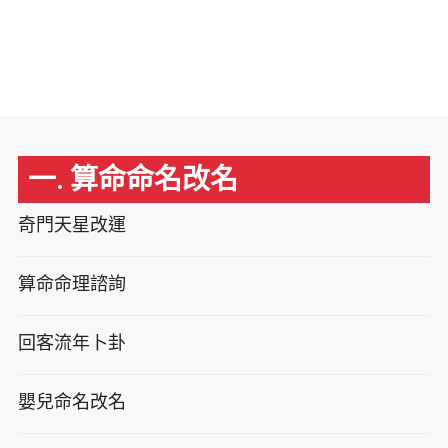
一. 算命命名改名
奇門天星改運
算命命理諮詢
回客流年卜卦
嬰兒命名改名