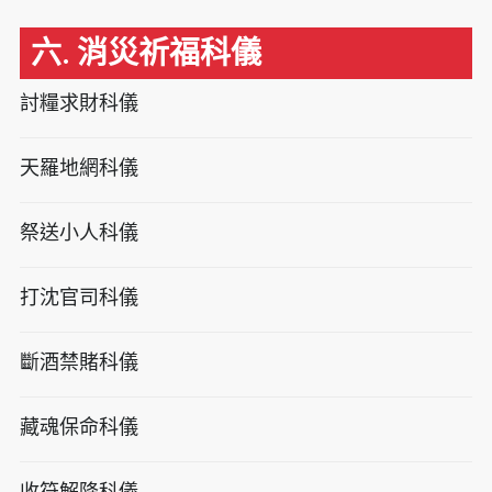
六. 消災祈福科儀
討糧求財科儀
天羅地網科儀
祭送小人科儀
打沈官司科儀
斷酒禁賭科儀
藏魂保命科儀
收符解降科儀