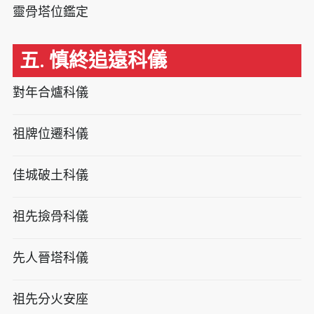
靈骨塔位鑑定
五. 慎終追遠科儀
對年合爐科儀
祖牌位遷科儀
佳城破土科儀
祖先撿骨科儀
先人晉塔科儀
祖先分火安座