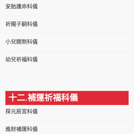
安胎護命科儀
祈賜子嗣科儀
小兒關煞科儀
幼兒祈福科儀
十二.補運祈福科儀
探元辰宮科儀
進財補運科儀