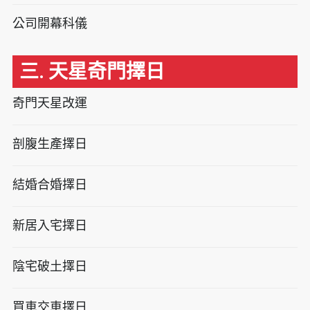
公司開幕科儀
三. 天星奇門擇日
奇門天星改運
剖腹生產擇日
結婚合婚擇日
新居入宅擇日
陰宅破土擇日
買車交車擇日