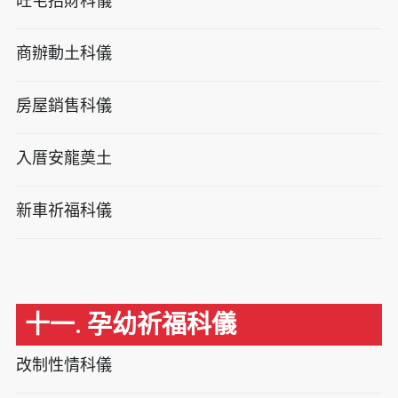
旺宅招財科儀
商辦動土科儀
房屋銷售科儀
入厝安龍奠土
新車祈福科儀
十一. 孕幼祈福科儀
改制性情科儀