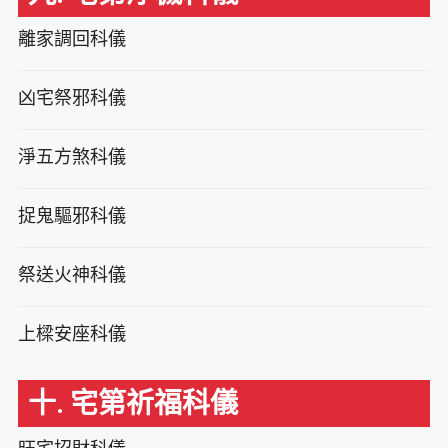
離家調回科儀
凶宅祭邪科儀
淨五方煞科儀
捉鬼驅邪科儀
祭送火神科儀
上樑安座科儀
十. 宅第祈福科儀