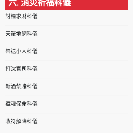
六. 消災祈福科儀
討糧求財科儀
天羅地網科儀
祭送小人科儀
打沈官司科儀
斷酒禁賭科儀
藏魂保命科儀
收符解降科儀