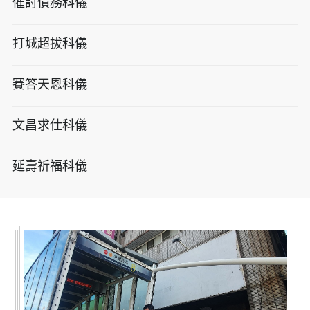
催討債務科儀
打城超拔科儀
賽答天恩科儀
文昌求仕科儀
延壽祈福科儀