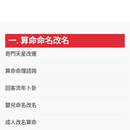
一. 算命命名改名
奇門天星改運
算命命理諮詢
回客流年卜卦
嬰兒命名改名
成人改名算命