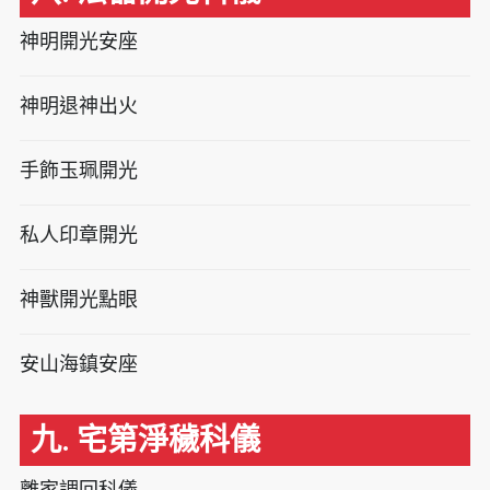
神明開光安座
神明退神出火
手飾玉珮開光
私人印章開光
神獸開光點眼
安山海鎮安座
九. 宅第淨穢科儀
離家調回科儀