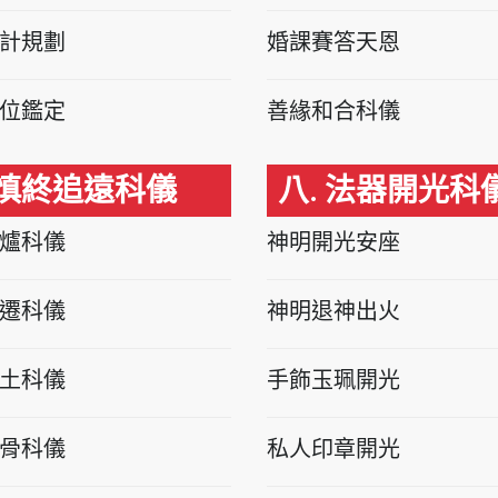
計規劃
婚課賽答天恩
位鑑定
善緣和合科儀
 慎終追遠科儀
八. 法器開光科
爐科儀
神明開光安座
遷科儀
神明退神出火
土科儀
手飾玉珮開光
骨科儀
私人印章開光