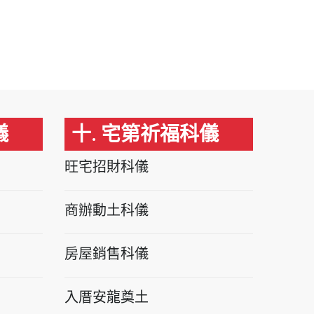
儀
十. 宅第祈福科儀
旺宅招財科儀
商辦動土科儀
房屋銷售科儀
入厝安龍奠土