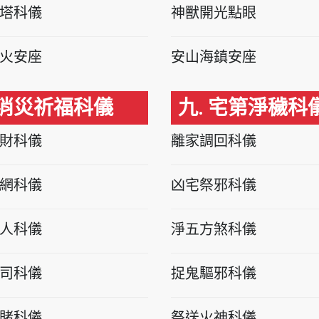
塔科儀
神獸開光點眼
火安座
安山海鎮安座
 消災祈福科儀
九. 宅第淨穢科
財科儀
離家調回科儀
網科儀
凶宅祭邪科儀
人科儀
淨五方煞科儀
司科儀
捉鬼驅邪科儀
賭科儀
祭送火神科儀