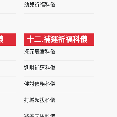
幼兒祈福科儀
儀
十二.補運祈福科儀
探元辰宮科儀
進財補運科儀
催討債務科儀
打城超拔科儀
賽答天恩科儀