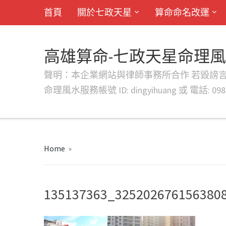
首頁
關於七政天星
算命命名改運
高雄算命-七政天星命理
聲明：本企業網站與律師事務所合作 若毀謗言行或字句將提出法
命理風水服務帳號 ID: dingyihuang 或 電話: 0982
Home
»
135137363_325202676156380