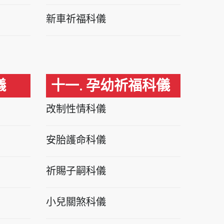
新車祈福科儀
儀
十一. 孕幼祈福科儀
改制性情科儀
安胎護命科儀
祈賜子嗣科儀
小兒關煞科儀