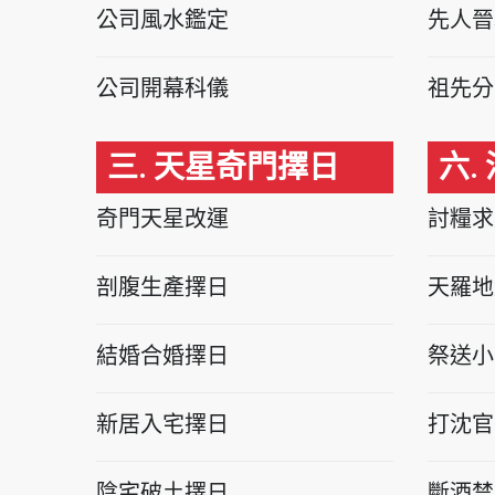
公司風水鑑定
先人晉
公司開幕科儀
祖先分
三. 天星奇門擇日
六.
奇門天星改運
討糧求
剖腹生產擇日
天羅地
結婚合婚擇日
祭送小
新居入宅擇日
打沈官
陰宅破土擇日
斷酒禁