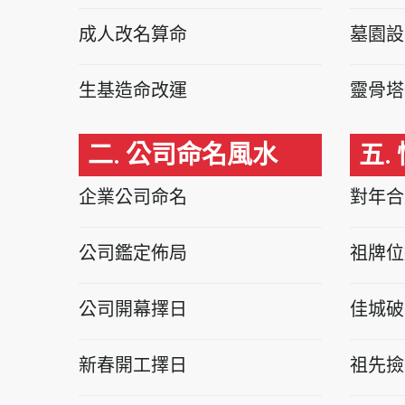
成人改名算命
墓園設
生基造命改運
靈骨塔
二. 公司命名風水
五.
企業公司命名
對年合
公司鑑定佈局
祖牌位
公司開幕擇日
佳城破
新春開工擇日
祖先撿