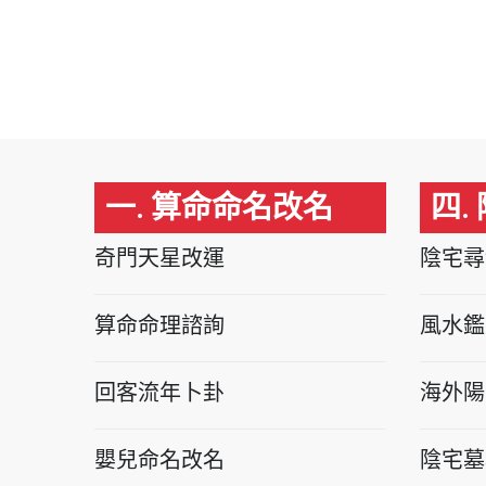
一. 算命命名改名
四.
奇門天星改運
陰宅尋
算命命理諮詢
風水鑑
回客流年卜卦
海外陽
嬰兒命名改名
陰宅墓