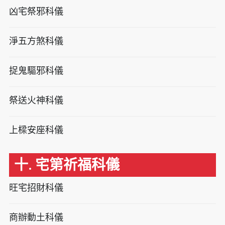
凶宅祭邪科儀
淨五方煞科儀
捉鬼驅邪科儀
祭送火神科儀
上樑安座科儀
十. 宅第祈福科儀
旺宅招財科儀
商辦動土科儀