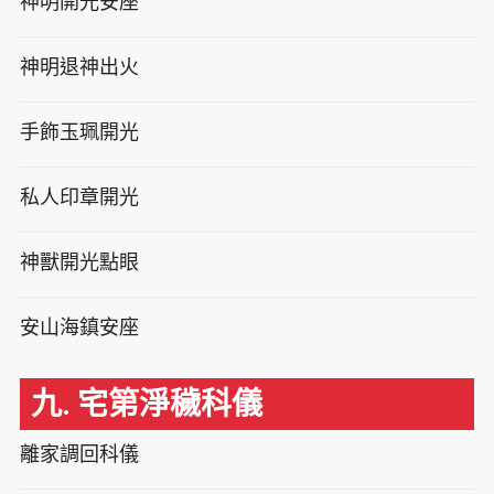
神明開光安座
神明退神出火
手飾玉珮開光
私人印章開光
神獸開光點眼
安山海鎮安座
九. 宅第淨穢科儀
離家調回科儀