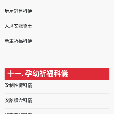
房屋銷售科儀
入厝安龍奠土
新車祈福科儀
十一. 孕幼祈福科儀
改制性情科儀
安胎護命科儀