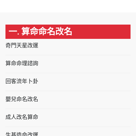
一. 算命命名改名
奇門天星改運
算命命理諮詢
回客流年卜卦
嬰兒命名改名
成人改名算命
生基造命改運