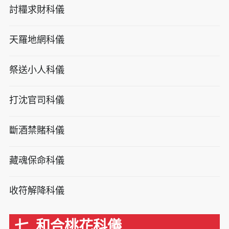
討糧求財科儀
天羅地網科儀
祭送小人科儀
打沈官司科儀
斷酒禁賭科儀
藏魂保命科儀
收符解降科儀
七. 和合桃花科儀