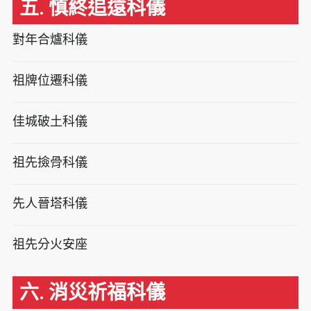
五. 慎終追遠科儀
對年合爐科儀
祖牌位遷科儀
佳城破土科儀
祖先撿骨科儀
先人晉塔科儀
祖先分火安座
六. 消災祈福科儀