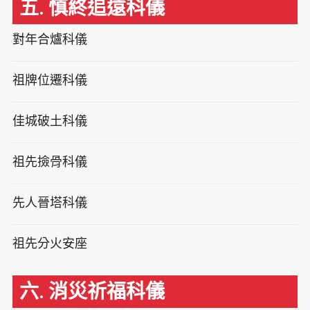
五. 慎終追遠科儀
對年合爐科儀
祖牌位遷科儀
佳城破土科儀
祖先撿骨科儀
先人晉塔科儀
祖先分火安座
六. 消災祈福科儀