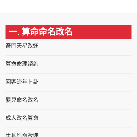
一. 算命命名改名
奇門天星改運
算命命理諮詢
回客流年卜卦
嬰兒命名改名
成人改名算命
生基造命改運