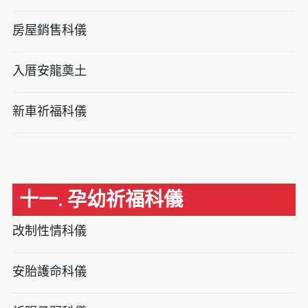
房屋銷售科儀
入厝安龍奠土
新車祈福科儀
十一. 孕幼祈福科儀
改制性情科儀
安胎護命科儀