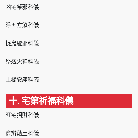
凶宅祭邪科儀
淨五方煞科儀
捉鬼驅邪科儀
祭送火神科儀
上樑安座科儀
十. 宅第祈福科儀
旺宅招財科儀
商辦動土科儀