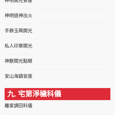
神明開光安座
神明退神出火
手飾玉珮開光
私人印章開光
神獸開光點眼
安山海鎮安座
九. 宅第淨穢科儀
離家調回科儀