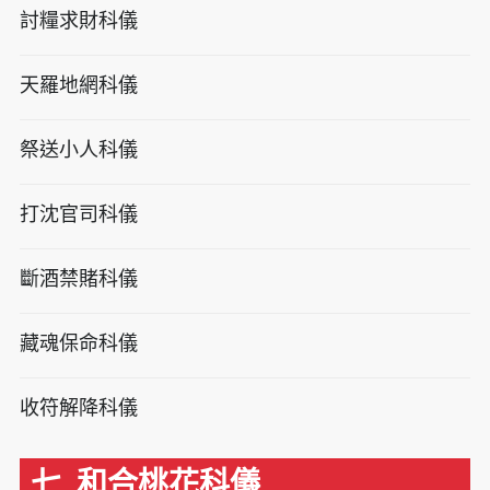
討糧求財科儀
天羅地網科儀
祭送小人科儀
打沈官司科儀
斷酒禁賭科儀
藏魂保命科儀
收符解降科儀
七. 和合桃花科儀