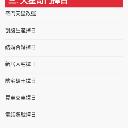
三. 天星奇門擇日
奇門天星改運
剖腹生產擇日
結婚合婚擇日
新居入宅擇日
陰宅破土擇日
買車交車擇日
電話選號擇日