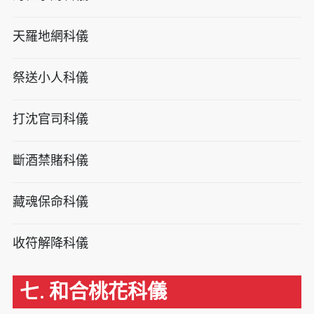
天羅地網科儀
祭送小人科儀
打沈官司科儀
斷酒禁賭科儀
藏魂保命科儀
收符解降科儀
七. 和合桃花科儀