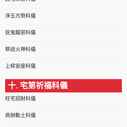
淨五方煞科儀
捉鬼驅邪科儀
祭送火神科儀
上樑安座科儀
十. 宅第祈福科儀
旺宅招財科儀
商辦動土科儀