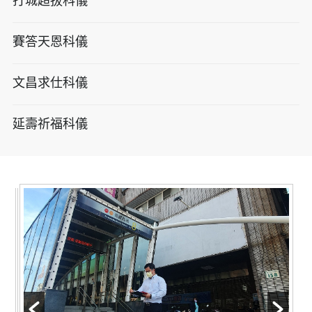
打城超拔科儀
賽答天恩科儀
文昌求仕科儀
延壽祈福科儀