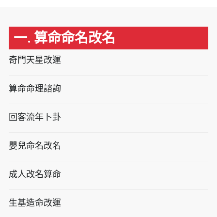
一. 算命命名改名
奇門天星改運
算命命理諮詢
回客流年卜卦
嬰兒命名改名
成人改名算命
生基造命改運