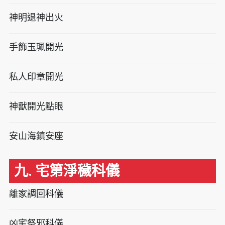
神明退神出火
手飾玉珮開光
私人印章開光
神獸開光點眼
安山海鎮安座
九. 宅第淨穢科儀
離家調回科儀
凶宅祭邪科儀