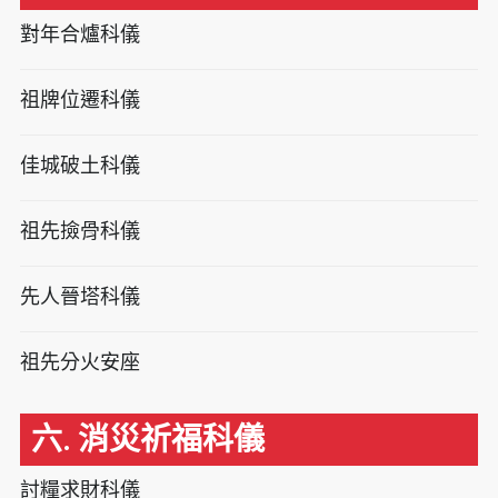
對年合爐科儀
祖牌位遷科儀
佳城破土科儀
祖先撿骨科儀
先人晉塔科儀
祖先分火安座
六. 消災祈福科儀
討糧求財科儀