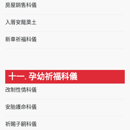
房屋銷售科儀
入厝安龍奠土
新車祈福科儀
十一. 孕幼祈福科儀
改制性情科儀
安胎護命科儀
祈賜子嗣科儀